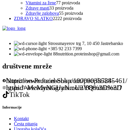
Vitamini za žene
7
7 proizvoda
Zdrave masti
3
3 proizvoda
Zdravlje zglobova
5
5 proizvoda
ZDRAVO SLATKO
22
22 proizvoda
Strossmayerov trg 7, 10 450 Jastrebarsko
+385 92 233 7399
88nutrition.proteinshop@gmail.com
društvene mreže
https://www.facebook.com/people/88-Nutrition-Protein-Shop/100090385245461/
https://www.instagram.com/88nutrition/?igshid=MzMyNGUyNmU2YQ%3D%3D
TikTok
Informacije
Kontakt
Česta pitanja
Uporaba kolačića