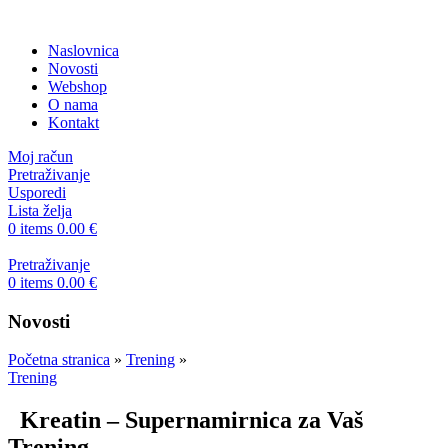
Naslovnica
Novosti
Webshop
O nama
Kontakt
Moj račun
Pretraživanje
Usporedi
Lista želja
0
items
0.00
€
Pretraživanje
0
items
0.00
€
Novosti
Početna stranica
»
Trening
»
Trening
Kreatin – Supernamirnica za Vaš
Trening