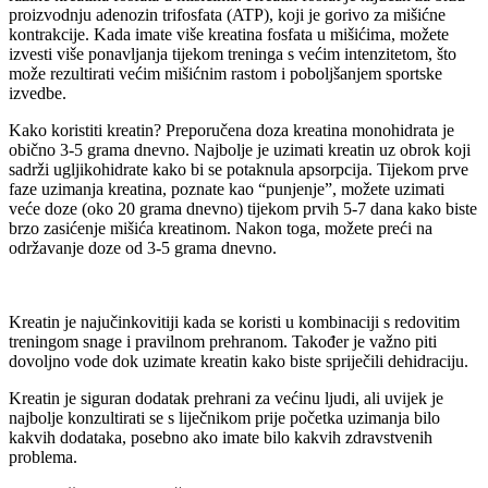
proizvodnju adenozin trifosfata (ATP), koji je gorivo za mišićne
kontrakcije. Kada imate više kreatina fosfata u mišićima, možete
izvesti više ponavljanja tijekom treninga s većim intenzitetom, što
može rezultirati većim mišićnim rastom i poboljšanjem sportske
izvedbe.
Kako koristiti kreatin? Preporučena doza kreatina monohidrata je
obično 3-5 grama dnevno. Najbolje je uzimati kreatin uz obrok koji
sadrži ugljikohidrate kako bi se potaknula apsorpcija. Tijekom prve
faze uzimanja kreatina, poznate kao “punjenje”, možete uzimati
veće doze (oko 20 grama dnevno) tijekom prvih 5-7 dana kako biste
brzo zasićenje mišića kreatinom. Nakon toga, možete preći na
održavanje doze od 3-5 grama dnevno.
Kreatin je najučinkovitiji kada se koristi u kombinaciji s redovitim
treningom snage i pravilnom prehranom. Također je važno piti
dovoljno vode dok uzimate kreatin kako biste spriječili dehidraciju.
Kreatin je siguran dodatak prehrani za većinu ljudi, ali uvijek je
najbolje konzultirati se s liječnikom prije početka uzimanja bilo
kakvih dodataka, posebno ako imate bilo kakvih zdravstvenih
problema.