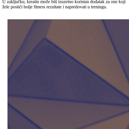
U zaključku, kreatin može biti izuzetno koristan dodatak za one koji
žele postići bolje fitness rezultate i napredovati u treningu.