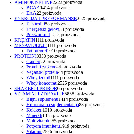
AMINOKISELINE
22
22 proizvoda
BCAA
14
14 proizvoda
EAA
2
2 proizvoda
ENERGIJA I PREFORMANSE
25
25 proizvoda
Elektroliti
8
8 proizvoda
Energetski gelovi
3
3 proizvoda
Pre-workout
12
12 proizvoda
KREATIN
11
11 proizvoda
MRŠAVLJENJE
11
11 proizvoda
Fat burneri
10
10 proizvoda
PROTEINI
33
33 proizvoda
Gaineri
2
2 proizvoda
Proteini za žene
4
4 proizvoda
Veganski protein
4
4 proizvoda
Whey izolati
11
11 proizvoda
Whey koncetrati
25
25 proizvoda
SHAKERI I PRIBOR
6
6 proizvoda
VITAMINI I ZDRAVLJE
58
58 proizvoda
Biljni suplementi
14
14 proizvoda
Hormonalna suplementacija
8
8 proizvoda
Kolagen
10
10 proizvoda
Minerali
18
18 proizvoda
Multivitamini
5
5 proizvoda
Potpora imunitetu
19
19 proizvoda
Vitamini
26
26 proizvoda