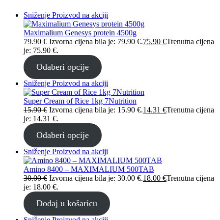
Sniženje
Proizvod na akciji
Maximalium Genesys protein 4500g
79.90
€
Izvorna cijena bila je: 79.90 €.
75.90
€
Trenutna cijena
je: 75.90 €.
Odaberi opcije
Sniženje
Proizvod na akciji
Super Cream of Rice 1kg 7Nutrition
15.90
€
Izvorna cijena bila je: 15.90 €.
14.31
€
Trenutna cijena
je: 14.31 €.
Odaberi opcije
Sniženje
Proizvod na akciji
Amino 8400 – MAXIMALIUM 500TAB
30.00
€
Izvorna cijena bila je: 30.00 €.
18.00
€
Trenutna cijena
je: 18.00 €.
Dodaj u košaricu
Sniženje
Proizvod na akciji