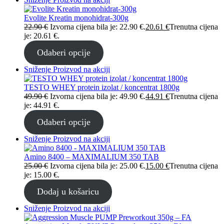
Evolite Kreatin monohidrat-300g
22.90
€
Izvorna cijena bila je: 22.90 €.
20.61
€
Trenutna cijena
je: 20.61 €.
Odaberi opcije
Sniženje
Proizvod na akciji
TESTO WHEY protein izolat / koncentrat 1800g
49.90
€
Izvorna cijena bila je: 49.90 €.
44.91
€
Trenutna cijena
je: 44.91 €.
Odaberi opcije
Sniženje
Proizvod na akciji
Amino 8400 – MAXIMALIUM 350 TAB
25.00
€
Izvorna cijena bila je: 25.00 €.
15.00
€
Trenutna cijena
je: 15.00 €.
Dodaj u košaricu
Sniženje
Proizvod na akciji