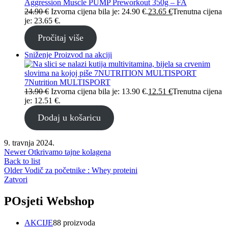
Aggression Muscle PUMP Preworkout 350g – FA
24.90
€
Izvorna cijena bila je: 24.90 €.
23.65
€
Trenutna cijena
je: 23.65 €.
Pročitaj više
Sniženje
Proizvod na akciji
7Nutrition MULTISPORT
13.90
€
Izvorna cijena bila je: 13.90 €.
12.51
€
Trenutna cijena
je: 12.51 €.
Dodaj u košaricu
9. travnja 2024.
Newer
Otkrivamo tajne kolagena
Back to list
Older
Vodič za početnike : Whey proteini
Zatvori
POsjeti Webshop
AKCIJE
8
8 proizvoda