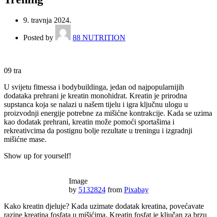
9. travnja 2024.
Posted by
88 NUTRITION
09
tra
U svijetu fitnessa i bodybuildinga, jedan od najpopularnijih
dodataka prehrani je kreatin monohidrat. Kreatin je prirodna
supstanca koja se nalazi u našem tijelu i igra ključnu ulogu u
proizvodnji energije potrebne za mišićne kontrakcije. Kada se uzima
kao dodatak prehrani, kreatin može pomoći sportašima i
rekreativcima da postignu bolje rezultate u treningu i izgradnji
mišićne mase.
Show up for yourself!
Image
by
5132824
from
Pixabay
Kako kreatin djeluje? Kada uzimate dodatak kreatina, povećavate
razine kreatina fosfata u mišićima. Kreatin fosfat je ključan za brzu