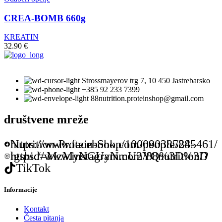
CREA-BOMB 660g
KREATIN
32.90
€
Strossmayerov trg 7, 10 450 Jastrebarsko
+385 92 233 7399
88nutrition.proteinshop@gmail.com
društvene mreže
https://www.facebook.com/people/88-Nutrition-Protein-Shop/100090385245461/
https://www.instagram.com/88nutrition/?igshid=MzMyNGUyNmU2YQ%3D%3D
TikTok
Informacije
Kontakt
Česta pitanja