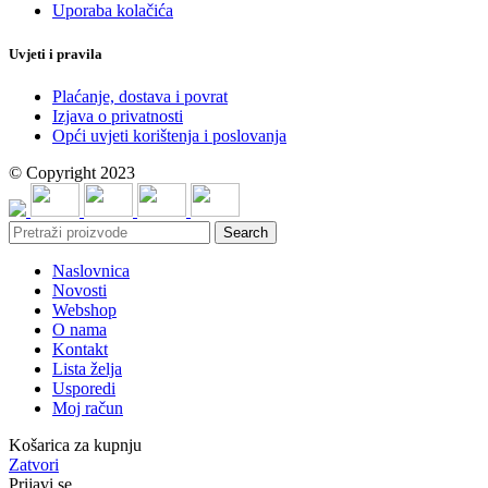
Uporaba kolačića
Uvjeti i pravila
Plaćanje, dostava i povrat
Izjava o privatnosti
Opći uvjeti korištenja i poslovanja
© Copyright 2023
Search
Naslovnica
Novosti
Webshop
O nama
Kontakt
Lista želja
Usporedi
Moj račun
Košarica za kupnju
Zatvori
Prijavi se