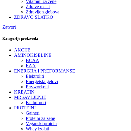
Vitamini za žene
Zdrave masti
Zdravlje zglobova
ZDRAVO SLATKO
Zatvori
Kategorije proizvoda
AKCIJE
AMINOKISELINE
BCAA
EAA
ENERGIJA I PREFORMANSE
Elektroliti
Energetski gelovi
Pre-workout
KREATIN
MRŠAVLJENJE
Fat burneri
PROTEINI
Gaineri
Proteini za žene
Veganski protein
Whey izolati