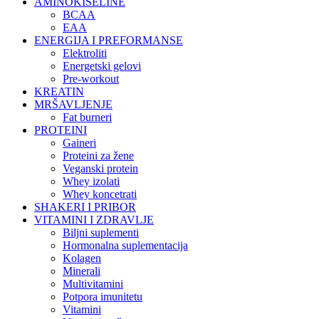
AMINOKISELINE
BCAA
EAA
ENERGIJA I PREFORMANSE
Elektroliti
Energetski gelovi
Pre-workout
KREATIN
MRŠAVLJENJE
Fat burneri
PROTEINI
Gaineri
Proteini za žene
Veganski protein
Whey izolati
Whey koncetrati
SHAKERI I PRIBOR
VITAMINI I ZDRAVLJE
Biljni suplementi
Hormonalna suplementacija
Kolagen
Minerali
Multivitamini
Potpora imunitetu
Vitamini