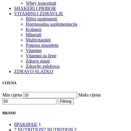
Whey koncetrati
SHAKERI I PRIBOR
VITAMINI I ZDRAVLJE
Biljni suplementi
Hormonalna suplementacija
Kolagen
Minerali
Multivitamini
Potpora imunitetu
Vitamini
Vitamini za žene
Zdrave masti
Zdravlje zglobova
ZDRAVO SLATKO
CIJENA
Min cijena
Maks cijena
Filtriraj
BRAND
6PAK
6PAK
1
7 NUTRITION
7 NUTRITION
2