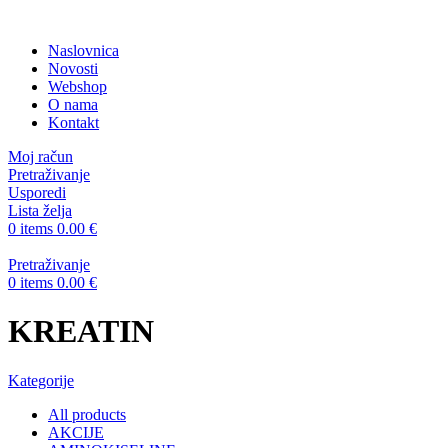
Naslovnica
Novosti
Webshop
O nama
Kontakt
Moj račun
Pretraživanje
Usporedi
Lista želja
0
items
0.00
€
Pretraživanje
0
items
0.00
€
KREATIN
Kategorije
All
products
AKCIJE