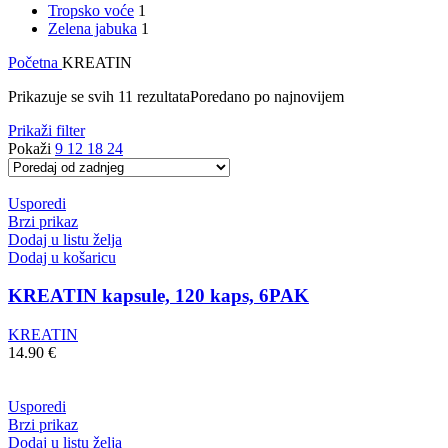
Tropsko voće
1
Zelena jabuka
1
Početna
KREATIN
Prikazuje se svih 11 rezultata
Poredano po najnovijem
Prikaži filter
Pokaži
9
12
18
24
Usporedi
Brzi prikaz
Dodaj u listu želja
Dodaj u košaricu
KREATIN kapsule, 120 kaps, 6PAK
KREATIN
14.90
€
Usporedi
Brzi prikaz
Dodaj u listu želja