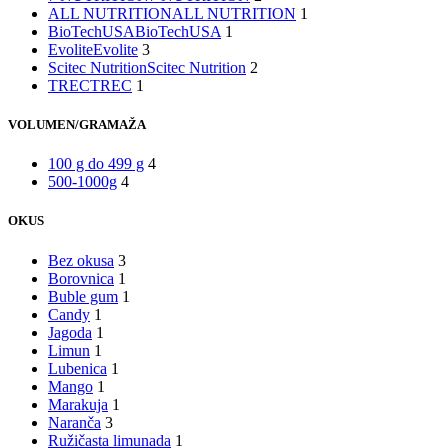
ALL NUTRITION
ALL NUTRITION
1
BioTechUSA
BioTechUSA
1
Evolite
Evolite
3
Scitec Nutrition
Scitec Nutrition
2
TREC
TREC
1
VOLUMEN/GRAMAŽA
100 g do 499 g
4
500-1000g
4
OKUS
Bez okusa
3
Borovnica
1
Buble gum
1
Candy
1
Jagoda
1
Limun
1
Lubenica
1
Mango
1
Marakuja
1
Naranča
3
Ružičasta limunada
1