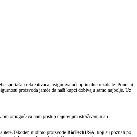
ebe sportaša i rekreativaca, osiguravajući optimalne rezultate. Ponosni
 sigurnosti proizvoda jamče da naši kupci dobivaju samo najbolje. Uz
SL-om omogućava nam pristup najnovijim istraživanjima i
valitete.Također, nudimo proizvode
BioTechUSA
, koji su poznati po