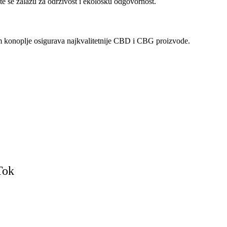
, te se zalažu za održivost i ekološku odgovornost.
m konoplje osigurava najkvalitetnije CBD i CBG proizvode.
Tok