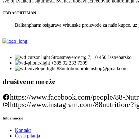
svojoj kvaliteti i sigurnosti. Svi naši dobavljači redovito kontroliraju
CBD ASORTIMAN
Balkanpharm osigurava vrhunske proizvode za naše kupce, uz p
Strossmayerov trg 7, 10 450 Jastrebarsko
+385 92 233 7399
88nutrition.proteinshop@gmail.com
društvene mreže
https://www.facebook.com/people/88-Nutr
https://www.instagram.com/88nutrit
Informacije
Kontakt
Česta pitanja