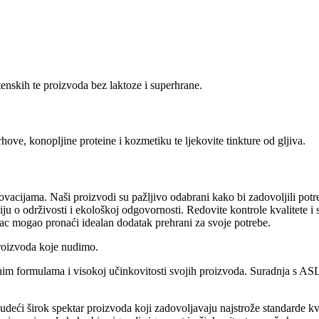
tenskih te proizvoda bez laktoze i superhrane.
e, konopljine proteine i kozmetiku te ljekovite tinkture od gljiva.
inovacijama. Naši proizvodi su pažljivo odabrani kako bi zadovoljili potr
ju o održivosti i ekološkoj odgovornosti. Redovite kontrole kvalitete i
pac mogao pronaći idealan dodatak prehrani za svoje potrebe.
proizvoda koje nudimo.
nim formulama i visokoj učinkovitosti svojih proizvoda. Suradnja s A
eći širok spektar proizvoda koji zadovoljavaju najstrože standarde k