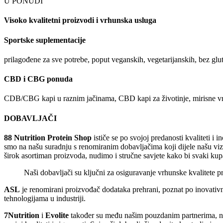
U PONUDI
Visoko kvalitetni proizvodi i vrhunska usluga
Sportske suplementacije
prilagođene za sve potrebe, poput veganskih, vegetarijanskih, bez glu
CBD i CBG ponuda
CDB/CBG kapi u raznim jačinama, CBD kapi za životinje, mirisne vrhov
DOBAVLJAČI
88 Nutrition Protein Shop
ističe se po svojoj predanosti kvaliteti i 
smo na našu suradnju s renomiranim dobavljačima koji dijele našu vizi
širok asortiman proizvoda, nudimo i stručne savjete kako bi svaki ku
Naši dobavljači su ključni za osiguravanje vrhunske kvalitete 
ASL
je renomirani proizvođač dodataka prehrani, poznat po inovativ
tehnologijama u industriji.
7Nutrition
i
Evolite
također su među našim pouzdanim partnerima, nud