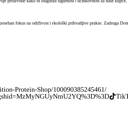
 svoje proizvode kako bi osigurali sigurnost i učinkovitost za naše kupce
oseban fokus na održivost i ekološki prihvatljive prakse. Zadruga Do
ition-Protein-Shop/100090385245461/
ion/?igshid=MzMyNGUyNmU2YQ%3D%3D
Tik