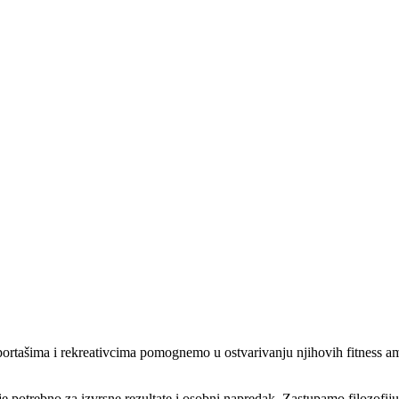
ortašima i rekreativcima pomognemo u ostvarivanju njihovih fitness amb
je potrebno za izvrsne rezultate i osobni napredak. Zastupamo filozofi