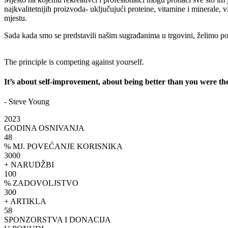
najkvalitetnijih proizvoda- uključujući proteine, vitamine i minerale, 
mjestu.
Sada kada smo se predstavili našim sugrađanima u trgovini, želimo p
The principle is competing against yourself.
It’s about self-improvement, about being better than you were th
- Steve Young
2023
GODINA OSNIVANJA
48
% MJ. POVEĆANJE KORISNIKA
3000
+ NARUDŽBI
100
% ZADOVOLJSTVO
300
+ ARTIKLA
58
SPONZORSTVA I DONACIJA