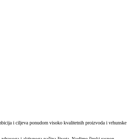
icija i ciljeva ponudom visoko kvalitetnih proizvoda i vrhunske
ju zdravoga i aktivnoga načina života. Nudimo široki raspon