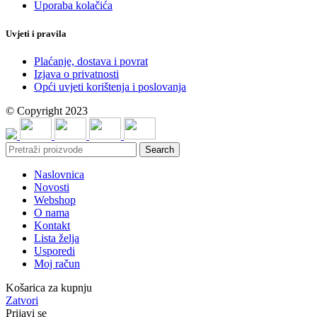
Uporaba kolačića
Uvjeti i pravila
Plaćanje, dostava i povrat
Izjava o privatnosti
Opći uvjeti korištenja i poslovanja
© Copyright 2023
Search
Naslovnica
Novosti
Webshop
O nama
Kontakt
Lista želja
Usporedi
Moj račun
Košarica za kupnju
Zatvori
Prijavi se