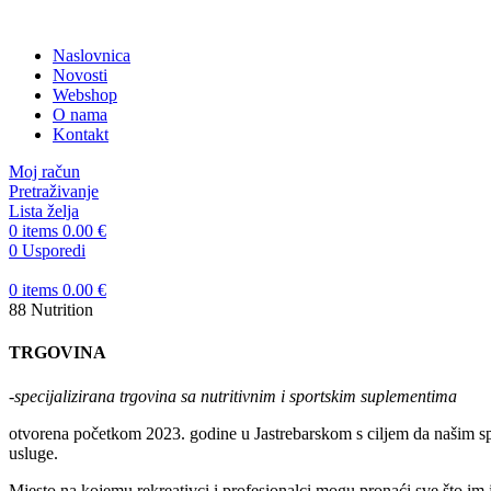
Naslovnica
Novosti
Webshop
O nama
Kontakt
Moj račun
Pretraživanje
Lista želja
0
items
0.00
€
0
Usporedi
0
items
0.00
€
88 Nutrition
TRGOVINA
-specijalizirana trgovina sa nutritivnim i sportskim suplementima
otvorena početkom 2023. godine u Jastrebarskom s ciljem da našim sp
usluge.
Mjesto na kojemu rekreativci i profesionalci mogu pronaći sve što im 