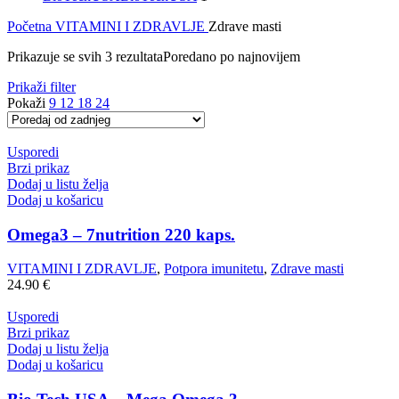
Početna
VITAMINI I ZDRAVLJE
Zdrave masti
Prikazuje se svih 3 rezultata
Poredano po najnovijem
Prikaži filter
Pokaži
9
12
18
24
Usporedi
Brzi prikaz
Dodaj u listu želja
Dodaj u košaricu
Omega3 – 7nutrition 220 kaps.
VITAMINI I ZDRAVLJE
,
Potpora imunitetu
,
Zdrave masti
24.90
€
Usporedi
Brzi prikaz
Dodaj u listu želja
Dodaj u košaricu