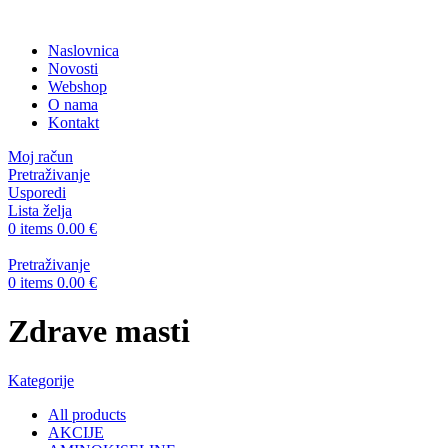
Naslovnica
Novosti
Webshop
O nama
Kontakt
Moj račun
Pretraživanje
Usporedi
Lista želja
0
items
0.00
€
Pretraživanje
0
items
0.00
€
Zdrave masti
Kategorije
All
products
AKCIJE