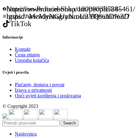
https://www.facebook.com/people/88-Nutrition-Protein-Shop/100090385245461/
https://www.instagram.com/88nutrition/?igshid=MzMyNGUyNmU2YQ%3D%3D
TikTok
Informacije
Kontakt
Česta pitanja
Uporaba kolačića
Uvjeti i pravila
Plaćanje, dostava i povrat
Izjava o privatnosti
Opći uvjeti korištenja i poslovanja
© Copyright 2023
Search
Naslovnica