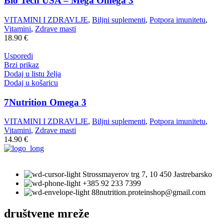
Bio Tech USA – Mega Omega 3
VITAMINI I ZDRAVLJE
,
Biljni suplementi
,
Potpora imunitetu
,
Vitamini
,
Zdrave masti
18.90
€
Usporedi
Brzi prikaz
Dodaj u listu želja
Dodaj u košaricu
7Nutrition Omega 3
VITAMINI I ZDRAVLJE
,
Biljni suplementi
,
Potpora imunitetu
,
Vitamini
,
Zdrave masti
14.90
€
Strossmayerov trg 7, 10 450 Jastrebarsko
+385 92 233 7399
88nutrition.proteinshop@gmail.com
društvene mreže