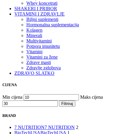
Whey koncetrati
SHAKERI I PRIBOR
VITAMINI I ZDRAVLJE
Biljni suplementi
Hormonalna suplementacija
Kolagen
Minerali
Multivitamini
Potpora imunitetu
Vitamini
Vitamini za žene
Zdrave masti
Zdravlje zglobova
ZDRAVO SLATKO
CIJENA
Min cijena
Maks cijena
Filtriraj
BRAND
7 NUTRITION
7 NUTRITION
2
BioTechUSA
BioTechUSA
1