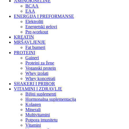
AMINOKISELINE
BCAA
EAA
ENERGIJA I PREFORMANSE
Elektroliti
Energetski gelovi
Pre-workout
KREATIN
MRŠAVLJENJE
Fat burneri
PROTEINI
Gaineri
Proteini za žene
Veganski protein
Whey izolati
Whey koncetrati
SHAKERI I PRIBOR
VITAMINI I ZDRAVLJE
Biljni suplementi
Hormonalna suplementacija
Kolagen
Minerali
Multivitamini
Potpora imunitetu
Vitamini