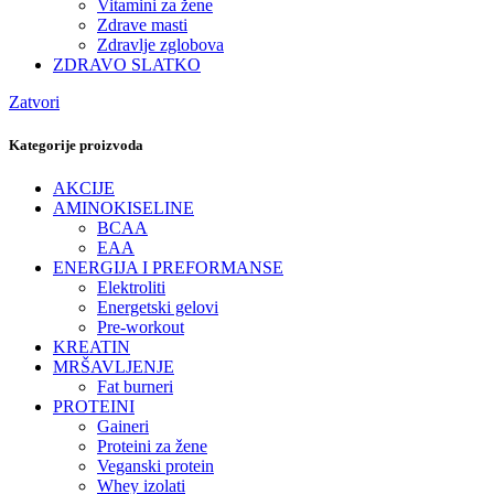
Vitamini za žene
Zdrave masti
Zdravlje zglobova
ZDRAVO SLATKO
Zatvori
Kategorije proizvoda
AKCIJE
AMINOKISELINE
BCAA
EAA
ENERGIJA I PREFORMANSE
Elektroliti
Energetski gelovi
Pre-workout
KREATIN
MRŠAVLJENJE
Fat burneri
PROTEINI
Gaineri
Proteini za žene
Veganski protein
Whey izolati