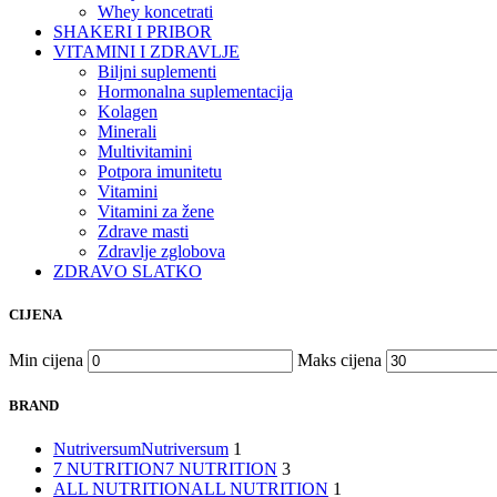
Whey koncetrati
SHAKERI I PRIBOR
VITAMINI I ZDRAVLJE
Biljni suplementi
Hormonalna suplementacija
Kolagen
Minerali
Multivitamini
Potpora imunitetu
Vitamini
Vitamini za žene
Zdrave masti
Zdravlje zglobova
ZDRAVO SLATKO
CIJENA
Min cijena
Maks cijena
BRAND
Nutriversum
Nutriversum
1
7 NUTRITION
7 NUTRITION
3
ALL NUTRITION
ALL NUTRITION
1