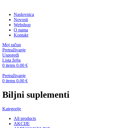
Naslovnica
Novosti
Webshop
O nama
Kontakt
Moj račun
Pretraživanje
Usporedi
Lista želja
0
items
0.00
€
Pretraživanje
0
items
0.00
€
Biljni suplementi
Kategorije
All
products
AKCIJE