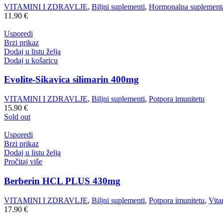
VITAMINI I ZDRAVLJE
,
Biljni suplementi
,
Hormonalna suplementa
11.90
€
Usporedi
Brzi prikaz
Dodaj u listu želja
Dodaj u košaricu
Evolite-Sikavica silimarin 400mg
VITAMINI I ZDRAVLJE
,
Biljni suplementi
,
Potpora imunitetu
15.90
€
Sold out
Usporedi
Brzi prikaz
Dodaj u listu želja
Pročitaj više
Berberin HCL PLUS 430mg
VITAMINI I ZDRAVLJE
,
Biljni suplementi
,
Potpora imunitetu
,
Vita
17.90
€