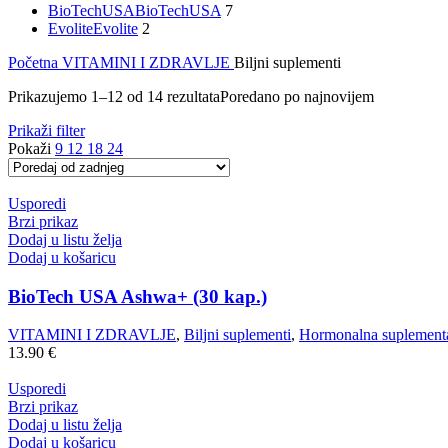
BioTechUSA
BioTechUSA
7
Evolite
Evolite
2
Početna
VITAMINI I ZDRAVLJE
Biljni suplementi
Prikazujemo 1–12 od 14 rezultata
Poredano po najnovijem
Prikaži filter
Pokaži
9
12
18
24
Usporedi
Brzi prikaz
Dodaj u listu želja
Dodaj u košaricu
BioTech USA Ashwa+ (30 kap.)
VITAMINI I ZDRAVLJE
,
Biljni suplementi
,
Hormonalna suplementa
13.90
€
Usporedi
Brzi prikaz
Dodaj u listu želja
Dodaj u košaricu