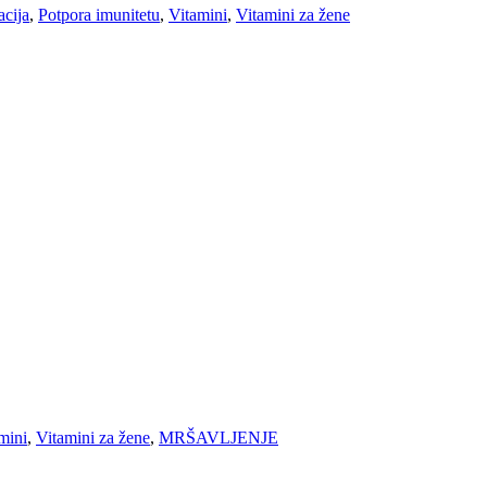
cija
,
Potpora imunitetu
,
Vitamini
,
Vitamini za žene
mini
,
Vitamini za žene
,
MRŠAVLJENJE