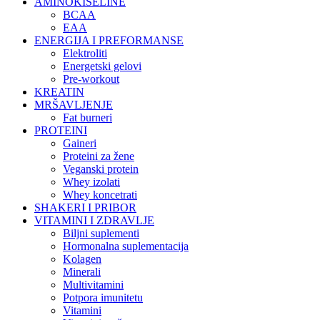
AMINOKISELINE
BCAA
EAA
ENERGIJA I PREFORMANSE
Elektroliti
Energetski gelovi
Pre-workout
KREATIN
MRŠAVLJENJE
Fat burneri
PROTEINI
Gaineri
Proteini za žene
Veganski protein
Whey izolati
Whey koncetrati
SHAKERI I PRIBOR
VITAMINI I ZDRAVLJE
Biljni suplementi
Hormonalna suplementacija
Kolagen
Minerali
Multivitamini
Potpora imunitetu
Vitamini