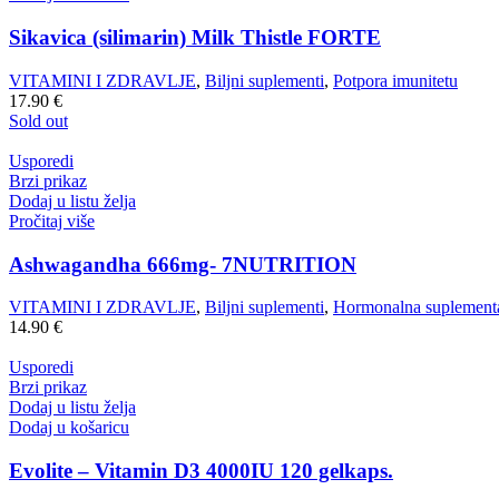
Sikavica (silimarin) Milk Thistle FORTE
VITAMINI I ZDRAVLJE
,
Biljni suplementi
,
Potpora imunitetu
17.90
€
Sold out
Usporedi
Brzi prikaz
Dodaj u listu želja
Pročitaj više
Ashwagandha 666mg- 7NUTRITION
VITAMINI I ZDRAVLJE
,
Biljni suplementi
,
Hormonalna suplementa
14.90
€
Usporedi
Brzi prikaz
Dodaj u listu želja
Dodaj u košaricu
Evolite – Vitamin D3 4000IU 120 gelkaps.