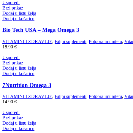
Usporedi
Brzi prikaz
Dodaj u listu želja
Dodaj u košaricu
Bio Tech USA – Mega Omega 3
VITAMINI I ZDRAVLJE
,
Biljni suplementi
,
Potpora imunitetu
,
Vita
18.90
€
Usporedi
Brzi prikaz
Dodaj u listu želja
Dodaj u košaricu
7Nutrition Omega 3
VITAMINI I ZDRAVLJE
,
Biljni suplementi
,
Potpora imunitetu
,
Vita
14.90
€
Usporedi
Brzi prikaz
Dodaj u listu želja
Dodaj u košaricu