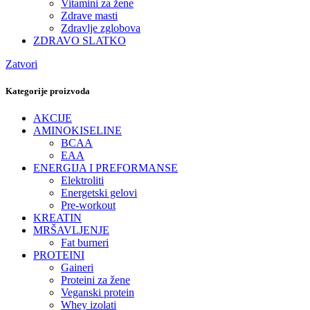
Vitamini za žene
Zdrave masti
Zdravlje zglobova
ZDRAVO SLATKO
Zatvori
Kategorije proizvoda
AKCIJE
AMINOKISELINE
BCAA
EAA
ENERGIJA I PREFORMANSE
Elektroliti
Energetski gelovi
Pre-workout
KREATIN
MRŠAVLJENJE
Fat burneri
PROTEINI
Gaineri
Proteini za žene
Veganski protein
Whey izolati