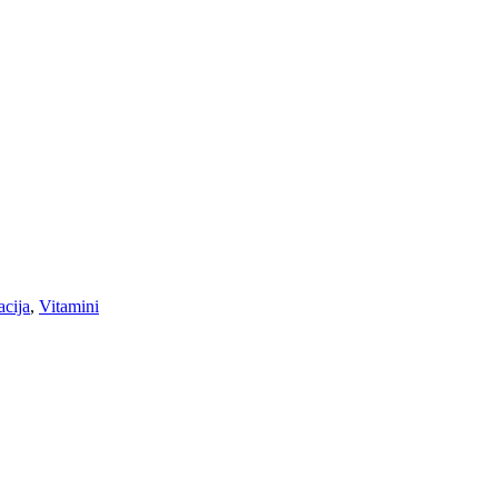
cija
,
Vitamini