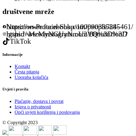
društvene mreže
https://www.facebook.com/people/88-Nutrition-Protein-Shop/100090385245461/
https://www.instagram.com/88nutrition/?igshid=MzMyNGUyNmU2YQ%3D%3D
TikTok
Informacije
Kontakt
Česta pitanja
Uporaba kolačića
Uvjeti i pravila
Plaćanje, dostava i povrat
Izjava o privatnosti
Opći uvjeti korištenja i poslovanja
© Copyright 2023