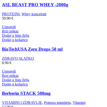
ASL BEAST PRO WHEY -2000g
PROTEINI
,
Whey koncetrati
59.90
€
Usporedi
Brzi prikaz
Dodaj u listu želja
Dodaj u košaricu
BioTechUSA Zero Drops 50 ml
ZDRAVO SLATKO
8.90
€
Usporedi
Brzi prikaz
Dodaj u listu želja
Dodaj u košaricu
Berberin STACK 500mg
VITAMINI I ZDRAVLJE
,
Potpora imunitetu
,
Vitamini
12.90
€