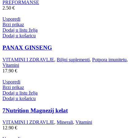
PREFORMANSE
2.50
€
Usporedi
Brzi prikaz
Dodaj u listu želja
Dodaj u košaricu
PANAX GINSENG
VITAMINI I ZDRAVLJE
,
Biljni suplementi
,
Potpora imunitetu
,
Vitamini
17.90
€
Usporedi
Brzi prikaz
Dodaj u listu želja
Dodaj u košaricu
7Nutrition Magnezij kelat
VITAMINI I ZDRAVLJE
,
Minerali
,
Vitamini
12.90
€