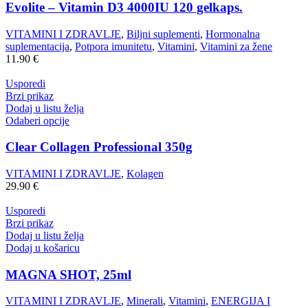
Evolite – Vitamin D3 4000IU 120 gelkaps.
VITAMINI I ZDRAVLJE
,
Biljni suplementi
,
Hormonalna
suplementacija
,
Potpora imunitetu
,
Vitamini
,
Vitamini za žene
11.90
€
Usporedi
Brzi prikaz
Dodaj u listu želja
Odaberi opcije
Clear Collagen Professional 350g
VITAMINI I ZDRAVLJE
,
Kolagen
29.90
€
Usporedi
Brzi prikaz
Dodaj u listu želja
Dodaj u košaricu
MAGNA SHOT, 25ml
VITAMINI I ZDRAVLJE
,
Minerali
,
Vitamini
,
ENERGIJA I