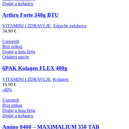
Dodaj u košaricu
Arthro Forte 340g BTU
VITAMINI I ZDRAVLJE
,
Zdravlje zglobova
34.90
€
Usporedi
Brzi prikaz
Dodaj u listu želja
Odaberi opcije
6PAK Kolagen FLEX 400g
VITAMINI I ZDRAVLJE
,
Kolagen
19.90
€
-40%
Usporedi
Brzi prikaz
Dodaj u listu želja
Dodaj u košaricu
Amino 8400 – MAXIMALIUM 350 TAB