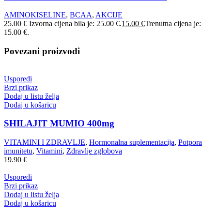
AMINOKISELINE
,
BCAA
,
AKCIJE
25.00
€
Izvorna cijena bila je: 25.00 €.
15.00
€
Trenutna cijena je:
15.00 €.
Povezani proizvodi
Usporedi
Brzi prikaz
Dodaj u listu želja
Dodaj u košaricu
SHILAJIT MUMIO 400mg
VITAMINI I ZDRAVLJE
,
Hormonalna suplementacija
,
Potpora
imunitetu
,
Vitamini
,
Zdravlje zglobova
19.90
€
Usporedi
Brzi prikaz
Dodaj u listu želja
Dodaj u košaricu