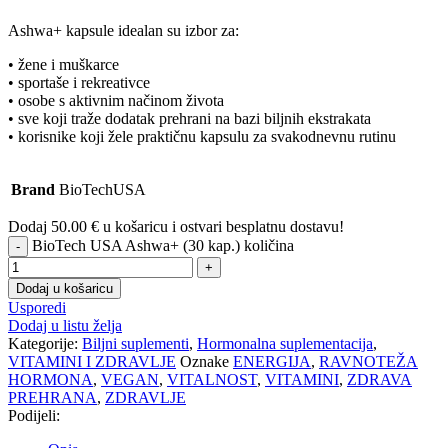
Ashwa+ kapsule idealan su izbor za:
• žene i muškarce
• sportaše i rekreativce
• osobe s aktivnim načinom života
• sve koji traže dodatak prehrani na bazi biljnih ekstrakata
• korisnike koji žele praktičnu kapsulu za svakodnevnu rutinu
Brand
BioTechUSA
Dodaj
50.00
€
u košaricu i ostvari besplatnu dostavu!
BioTech USA Ashwa+ (30 kap.) količina
Dodaj u košaricu
Usporedi
Dodaj u listu želja
Kategorije:
Biljni suplementi
,
Hormonalna suplementacija
,
VITAMINI I ZDRAVLJE
Oznake
ENERGIJA
,
RAVNOTEŽA
HORMONA
,
VEGAN
,
VITALNOST
,
VITAMINI
,
ZDRAVA
PREHRANA
,
ZDRAVLJE
Podijeli: