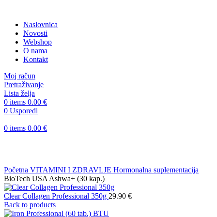
Naslovnica
Novosti
Webshop
O nama
Kontakt
Moj račun
Pretraživanje
Lista želja
0
items
0.00
€
0
Usporedi
0
items
0.00
€
Klikni za uvećanje
Početna
VITAMINI I ZDRAVLJE
Hormonalna suplementacija
BioTech USA Ashwa+ (30 kap.)
Clear Collagen Professional 350g
29.90
€
Back to products