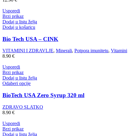
Usporedi
Brzi prikaz
Dodaj u listu želja
Dodaj u košaricu
Bio Tech USA – CINK
VITAMINI I ZDRAVLJE
,
Minerali
,
Potpora imunitetu
,
Vitamini
8.90
€
Usporedi
Brzi prikaz
Dodaj u listu želja
Odaberi opcije
BioTech USA Zero Syrup 320 ml
ZDRAVO SLATKO
8.90
€
Usporedi
Brzi prikaz
Dodaj u listu želja