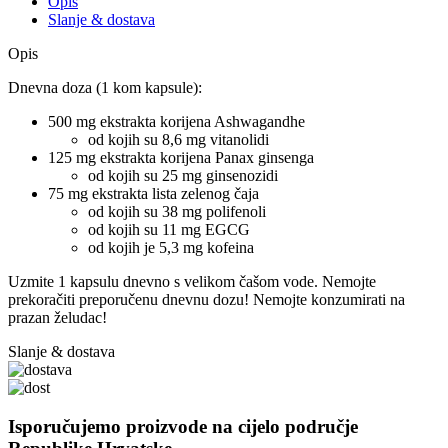
Opis
Slanje & dostava
Opis
Dnevna doza (1 kom kapsule):
500 mg ekstrakta korijena Ashwagandhe
od kojih su 8,6 mg vitanolidi
125 mg ekstrakta korijena Panax ginsenga
od kojih su 25 mg ginsenozidi
75 mg ekstrakta lista zelenog čaja
od kojih su 38 mg polifenoli
od kojih su 11 mg EGCG
od kojih je 5,3 mg kofeina
Uzmite 1 kapsulu dnevno s velikom čašom vode. Nemojte
prekoračiti preporučenu dnevnu dozu! Nemojte konzumirati na
prazan želudac!
Slanje & dostava
Isporučujemo proizvode na cijelo područje