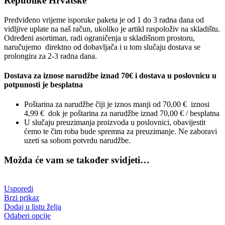
Republike Hrvatske
Predviđeno vrijeme isporuke paketa je od 1 do 3 radna dana od
vidljive uplate na naš račun, ukoliko je artikl raspoloživ na skladištu.
Određeni asortiman, radi ograničenja u skladišnom prostoru,
naručujemo direktno od dobavljača i u tom slučaju dostava se
prolongira za 2-3 radna dana.
Dostava za iznose narudžbe iznad 70€ i dostava u poslovnicu u
potpunosti je besplatna
Poštarina za narudžbe čiji je iznos manji od 70,00 € iznosi
4,99 € dok je poštarina za narudžbe iznad 70,00 € / besplatna
U slučaju preuzimanja proizvoda u poslovnici, obavijestit
ćemo te čim roba bude spremna za preuzimanje. Ne zaboravi
uzeti sa sobom potvrdu narudžbe.
Možda će vam se također svidjeti…
Usporedi
Brzi prikaz
Dodaj u listu želja
Odaberi opcije