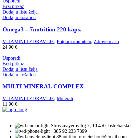
Usporedi
Brzi prikaz
Dodaj u listu želja
Dodaj u košaricu
Omega3 – 7nutrition 220 kaps.
VITAMINI I ZDRAVLJE
,
Potpora imunitetu
,
Zdrave masti
24.90
€
Usporedi
Brzi prikaz
Dodaj u listu želja
Dodaj u košaricu
MULTI MINERAL COMPLEX
VITAMINI I ZDRAVLJE
,
Minerali
11.90
€
Strossmayerov trg 7, 10 450 Jastrebarsko
+385 92 233 7399
88nutrition.proteinshop@gmail.com