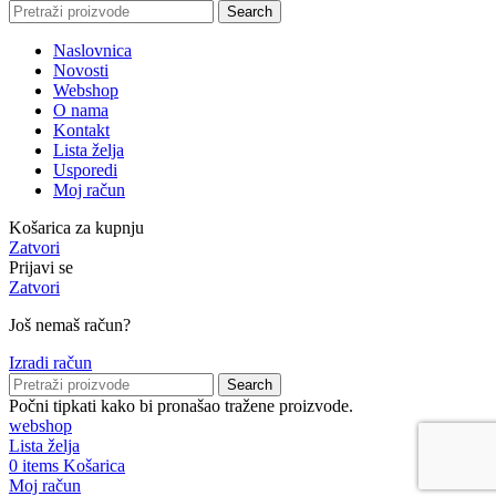
Search
Naslovnica
Novosti
Webshop
O nama
Kontakt
Lista želja
Usporedi
Moj račun
Košarica za kupnju
Zatvori
Prijavi se
Zatvori
Još nemaš račun?
Izradi račun
Search
Počni tipkati kako bi pronašao tražene proizvode.
webshop
Lista želja
0
items
Košarica
Moj račun