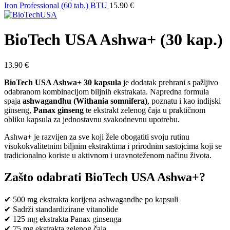
Iron Professional (60 tab.) BTU
15.90
€
BioTech USA Ashwa+ (30 kap.)
13.90
€
BioTech USA Ashwa+ 30 kapsula
je dodatak prehrani s pažljivo
odabranom kombinacijom biljnih ekstrakata. Napredna formula
spaja
ashwagandhu (Withania somnifera)
, poznatu i kao indijski
ginseng,
Panax ginseng
te ekstrakt zelenog čaja u praktičnom
obliku kapsula za jednostavnu svakodnevnu upotrebu.
Ashwa+ je razvijen za sve koji žele obogatiti svoju rutinu
visokokvalitetnim biljnim ekstraktima i prirodnim sastojcima koji se
tradicionalno koriste u aktivnom i uravnoteženom načinu života.
Zašto odabrati BioTech USA Ashwa+?
✔ 500 mg ekstrakta korijena ashwagandhe po kapsuli
✔ Sadrži standardizirane vitanolide
✔ 125 mg ekstrakta Panax ginsenga
✔ 75 mg ekstrakta zelenog čaja