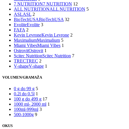
7 NUTRITION
7 NUTRITION
12
ALL NUTRITION
ALL NUTRITION
5
ASL
ASL
2
BioTechUSA
BioTechUSA
32
Evolite
Evolite
3
FA
FA
2
Kevin Levrone
Kevin Levrone
2
Maximalium
Maximalium
5
Miami Vibes
Miami Vibes
1
Ostrovit
Ostrovit
1
Scitec Nutrition
Scitec Nutrition
7
TREC
TREC
2
V-shape
V-shape
1
VOLUMEN/GRAMAŽA
0 g do 99 g
5
0.2l do 0.5l
1
100 g do 499 g
17
1000 ml- 2000 ml
1
100ml-999ml
3
500-1000g
9
OKUS