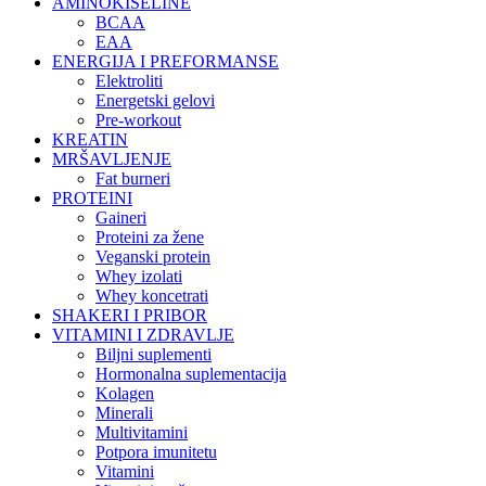
AMINOKISELINE
BCAA
EAA
ENERGIJA I PREFORMANSE
Elektroliti
Energetski gelovi
Pre-workout
KREATIN
MRŠAVLJENJE
Fat burneri
PROTEINI
Gaineri
Proteini za žene
Veganski protein
Whey izolati
Whey koncetrati
SHAKERI I PRIBOR
VITAMINI I ZDRAVLJE
Biljni suplementi
Hormonalna suplementacija
Kolagen
Minerali
Multivitamini
Potpora imunitetu
Vitamini