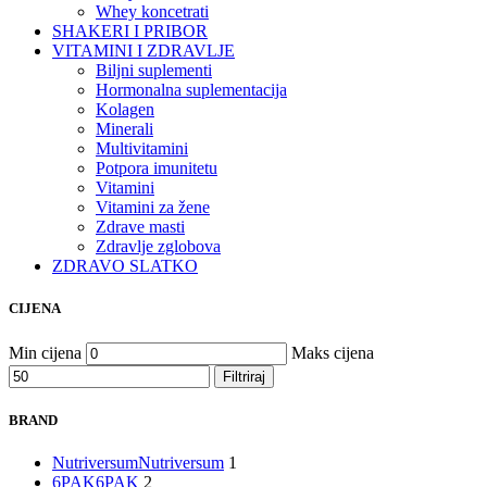
Whey koncetrati
SHAKERI I PRIBOR
VITAMINI I ZDRAVLJE
Biljni suplementi
Hormonalna suplementacija
Kolagen
Minerali
Multivitamini
Potpora imunitetu
Vitamini
Vitamini za žene
Zdrave masti
Zdravlje zglobova
ZDRAVO SLATKO
CIJENA
Min cijena
Maks cijena
Filtriraj
BRAND
Nutriversum
Nutriversum
1
6PAK
6PAK
2