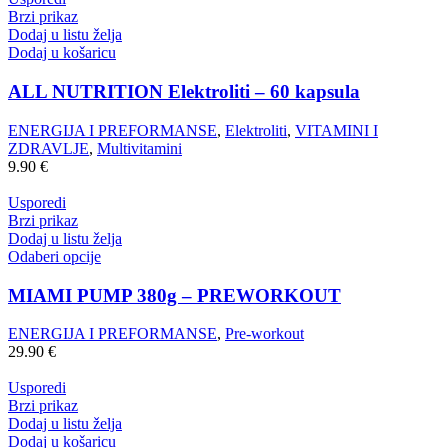
Brzi prikaz
Dodaj u listu želja
Dodaj u košaricu
ALL NUTRITION Elektroliti – 60 kapsula
ENERGIJA I PREFORMANSE
,
Elektroliti
,
VITAMINI I
ZDRAVLJE
,
Multivitamini
9.90
€
Usporedi
Brzi prikaz
Dodaj u listu želja
Odaberi opcije
MIAMI PUMP 380g – PREWORKOUT
ENERGIJA I PREFORMANSE
,
Pre-workout
29.90
€
Usporedi
Brzi prikaz
Dodaj u listu želja
Dodaj u košaricu