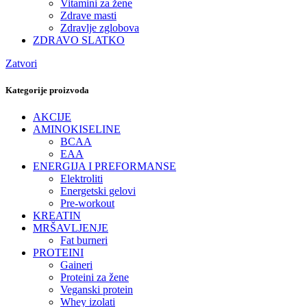
Vitamini za žene
Zdrave masti
Zdravlje zglobova
ZDRAVO SLATKO
Zatvori
Kategorije proizvoda
AKCIJE
AMINOKISELINE
BCAA
EAA
ENERGIJA I PREFORMANSE
Elektroliti
Energetski gelovi
Pre-workout
KREATIN
MRŠAVLJENJE
Fat burneri
PROTEINI
Gaineri
Proteini za žene
Veganski protein
Whey izolati