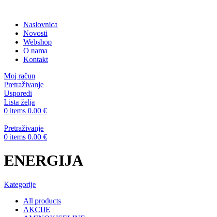
Naslovnica
Novosti
Webshop
O nama
Kontakt
Moj račun
Pretraživanje
Usporedi
Lista želja
0
items
0.00
€
Pretraživanje
0
items
0.00
€
ENERGIJA
Kategorije
All
products
AKCIJE