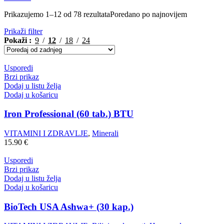
Prikazujemo 1–12 od 78 rezultata
Poredano po najnovijem
Prikaži filter
Pokaži
9
12
18
24
Usporedi
Brzi prikaz
Dodaj u listu želja
Dodaj u košaricu
Iron Professional (60 tab.) BTU
VITAMINI I ZDRAVLJE
,
Minerali
15.90
€
Usporedi
Brzi prikaz
Dodaj u listu želja
Dodaj u košaricu
BioTech USA Ashwa+ (30 kap.)