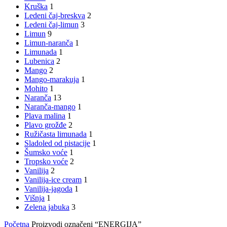
Kruška
1
Ledeni čaj-breskva
2
Ledeni čaj-limun
3
Limun
9
Limun-naranča
1
Limunada
1
Lubenica
2
Mango
2
Mango-marakuja
1
Mohito
1
Naranča
13
Naranča-mango
1
Plava malina
1
Plavo grožđe
2
Ružičasta limunada
1
Sladoled od pistacije
1
Šumsko voće
1
Tropsko voće
2
Vanilija
2
Vanilija-ice cream
1
Vanilija-jagoda
1
Višnja
1
Zelena jabuka
3
Početna
Proizvodi označeni “ENERGIJA”