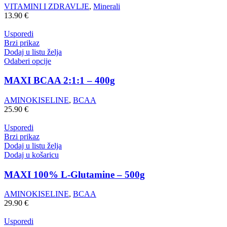
VITAMINI I ZDRAVLJE
,
Minerali
13.90
€
Usporedi
Brzi prikaz
Dodaj u listu želja
Odaberi opcije
MAXI BCAA 2:1:1 – 400g
AMINOKISELINE
,
BCAA
25.90
€
Usporedi
Brzi prikaz
Dodaj u listu želja
Dodaj u košaricu
MAXI 100% L-Glutamine – 500g
AMINOKISELINE
,
BCAA
29.90
€
Usporedi