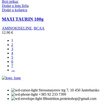
Brzi prikaz
Dodaj u listu želja
Dodaj u košaricu
MAXI TAURIN 100g
AMINOKISELINE
,
BCAA
12.90
€
1
2
3
4
5
6
7
→
Strossmayerov trg 7, 10 450 Jastrebarsko
+385 92 233 7399
88nutrition.proteinshop@gmail.com