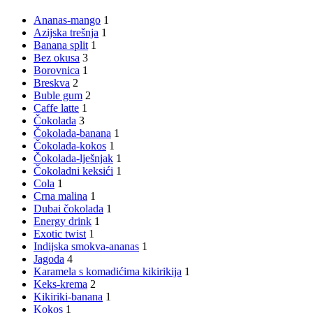
Ananas-mango
1
Azijska trešnja
1
Banana split
1
Bez okusa
3
Borovnica
1
Breskva
2
Buble gum
2
Caffe latte
1
Čokolada
3
Čokolada-banana
1
Čokolada-kokos
1
Čokolada-lješnjak
1
Čokoladni keksići
1
Cola
1
Crna malina
1
Dubai čokolada
1
Energy drink
1
Exotic twist
1
Indijska smokva-ananas
1
Jagoda
4
Karamela s komadićima kikirikija
1
Keks-krema
2
Kikiriki-banana
1
Kokos
1