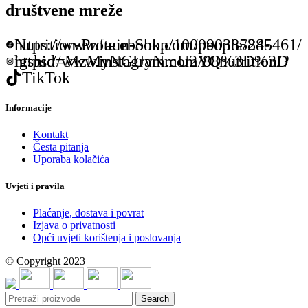
društvene mreže
https://www.facebook.com/people/88-Nutrition-Protein-Shop/100090385245461/
https://www.instagram.com/88nutrition/?igshid=MzMyNGUyNmU2YQ%3D%3D
TikTok
Informacije
Kontakt
Česta pitanja
Uporaba kolačića
Uvjeti i pravila
Plaćanje, dostava i povrat
Izjava o privatnosti
Opći uvjeti korištenja i poslovanja
© Copyright 2023
Search