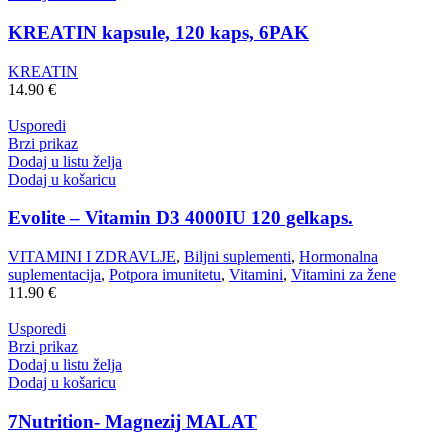
KREATIN kapsule, 120 kaps, 6PAK
KREATIN
14.90
€
Usporedi
Brzi prikaz
Dodaj u listu želja
Dodaj u košaricu
Evolite – Vitamin D3 4000IU 120 gelkaps.
VITAMINI I ZDRAVLJE
,
Biljni suplementi
,
Hormonalna
suplementacija
,
Potpora imunitetu
,
Vitamini
,
Vitamini za žene
11.90
€
Usporedi
Brzi prikaz
Dodaj u listu želja
Dodaj u košaricu
7Nutrition- Magnezij MALAT