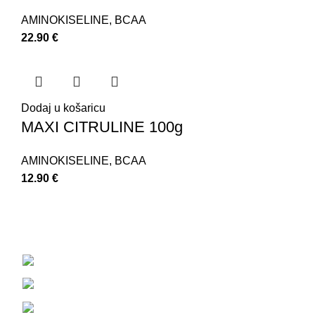
AMINOKISELINE
,
BCAA
22.90
€
Dodaj u košaricu
MAXI CITRULINE 100g
AMINOKISELINE
,
BCAA
12.90
€
Strossmayerov trg 7, 10 450 Jastrebarsko
+385 92 233 7399
88nutrition.proteinshop@gmail.com