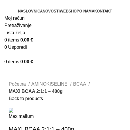
NASLOVNICA
NOVOSTI
WEBSHOP
O NAMA
KONTAKT
Moj račun
Pretraživanje
Lista želja
0
items
0.00
€
0
Usporedi
0
items
0.00
€
Klikni za uvećanje
Početna
AMINOKISELINE
BCAA
MAXI BCAA 2:1:1 – 400g
Back to products
MAXI BCAA 2:1:1 – 400g