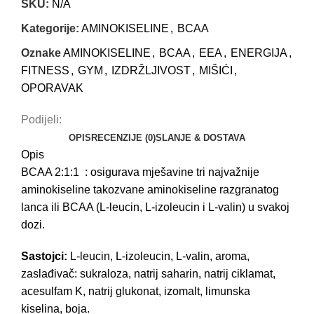
SKU:
N/A
Kategorije:
AMINOKISELINE
,
BCAA
Oznake
AMINOKISELINE
,
BCAA
,
EEA
,
ENERGIJA
,
FITNESS
,
GYM
,
IZDRŽLJIVOST
,
MIŠIĆI
,
OPORAVAK
Podijeli:
OPIS
RECENZIJE (0)
SLANJE & DOSTAVA
Opis
BCAA 2:1:1 : osigurava mješavine tri najvažnije
aminokiseline takozvane aminokiseline razgranatog
lanca ili BCAA (L-leucin, L-izoleucin i L-valin) u svakoj
dozi.
Sastojci:
L-leucin, L-izoleucin, L-valin, aroma,
zaslađivač: sukraloza, natrij saharin, natrij ciklamat,
acesulfam K, natrij glukonat, izomalt, limunska
kiselina, boja.