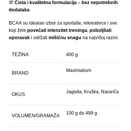
💯
Čista i kvalitetna formulacija – bez nepotrebnih
dodataka
BCAA su idealan izbor za sportaše, rekreativce i sve
koji žele
povećati intenzitet treninga
,
poboljšati
oporavak
i održati
mišićnu snagu
na najvišoj razini.
TEŽINA
400 g
Maximalium
BRAND
Jagoda, Kruška, Naranča
OKUS
100 g do 499 g
VOLUMEN/GRAMAŽA