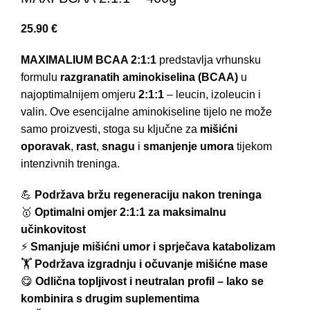
25.90
€
MAXIMALIUM BCAA 2:1:1
predstavlja vrhunsku
formulu
razgranatih aminokiselina (BCAA)
u
najoptimalnijem omjeru
2:1:1
– leucin, izoleucin i
valin. Ove esencijalne aminokiseline tijelo ne može
samo proizvesti, stoga su ključne za
mišićni
oporavak
,
rast
,
snagu
i
smanjenje umora
tijekom
intenzivnih treninga.
💪
Podržava bržu regeneraciju nakon treninga
🥇
Optimalni omjer 2:1:1 za maksimalnu
učinkovitost
⚡
Smanjuje mišićni umor i sprječava katabolizam
🏋️
Podržava izgradnju i očuvanje mišićne mase
😋
Odlična topljivost i neutralan profil – lako se
kombinira s drugim suplementima