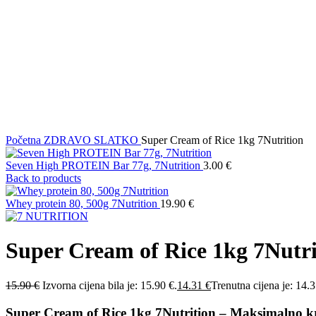
Klikni za uvećanje
Početna
ZDRAVO SLATKO
Super Cream of Rice 1kg 7Nutrition
Seven High PROTEIN Bar 77g, 7Nutrition
3.00
€
Back to products
Whey protein 80, 500g 7Nutrition
19.90
€
Super Cream of Rice 1kg 7Nutri
15.90
€
Izvorna cijena bila je: 15.90 €.
14.31
€
Trenutna cijena je: 14.3
Super Cream of Rice 1kg 7Nutrition – M
aksimalno kr