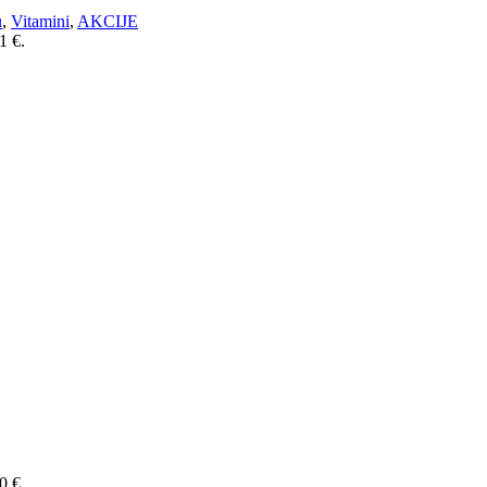
u
,
Vitamini
,
AKCIJE
1 €.
0 €.