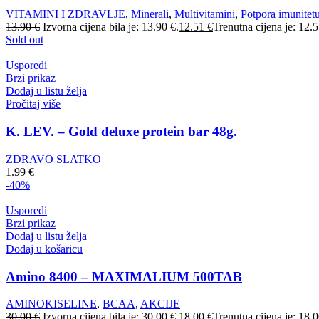
VITAMINI I ZDRAVLJE
,
Minerali
,
Multivitamini
,
Potpora imunitet
13.90
€
Izvorna cijena bila je: 13.90 €.
12.51
€
Trenutna cijena je: 12.5
Sold out
Usporedi
Brzi prikaz
Dodaj u listu želja
Pročitaj više
K. LEV. – Gold deluxe protein bar 48g.
ZDRAVO SLATKO
1.99
€
-40%
Usporedi
Brzi prikaz
Dodaj u listu želja
Dodaj u košaricu
Amino 8400 – MAXIMALIUM 500TAB
AMINOKISELINE
,
BCAA
,
AKCIJE
30.00
€
Izvorna cijena bila je: 30.00 €.
18.00
€
Trenutna cijena je: 18.0