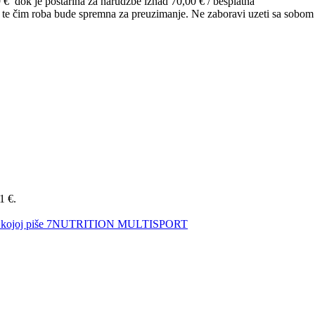
9 € dok je poštarina za narudžbe iznad 70,00 € / besplatna
o te čim roba bude spremna za preuzimanje. Ne zaboravi uzeti sa sobom
1 €.