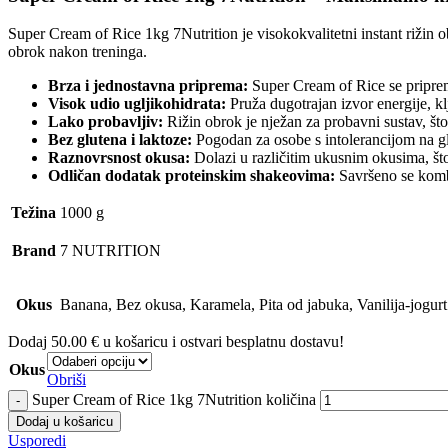
Super Cream of Rice 1kg 7Nutrition je visokokvalitetni instant rižin ob
obrok nakon treninga.
Brza i jednostavna priprema:
Super Cream of Rice se priprem
Visok udio ugljikohidrata:
Pruža dugotrajan izvor energije, k
Lako probavljiv:
Rižin obrok je nježan za probavni sustav, što
Bez glutena i laktoze:
Pogodan za osobe s intolerancijom na glu
Raznovrsnost okusa:
Dolazi u različitim ukusnim okusima, š
Odličan dodatak proteinskim shakeovima:
Savršeno se kombi
Težina
1000 g
Brand
7 NUTRITION
Okus
Banana, Bez okusa, Karamela, Pita od jabuka, Vanilija-jogurt
Dodaj
50.00
€
u košaricu i ostvari besplatnu dostavu!
Okus
Obriši
Super Cream of Rice 1kg 7Nutrition količina
Dodaj u košaricu
Usporedi