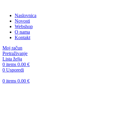
Naslovnica
Novosti
Webshop
O nama
Kontakt
Moj račun
Pretraživanje
Lista želja
0
items
0.00
€
0
Usporedi
0
items
0.00
€
-10%