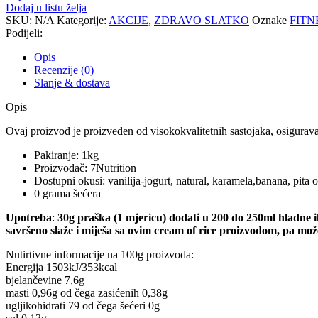
Dodaj u listu želja
SKU:
N/A
Kategorije:
AKCIJE
,
ZDRAVO SLATKO
Oznake
FITN
Podijeli:
Opis
Recenzije (0)
Slanje & dostava
Opis
Ovaj proizvod je proizveden od visokokvalitetnih sastojaka, osigurav
Pakiranje: 1kg
Proizvođač: 7Nutrition
Dostupni okusi: vanilija-jogurt, natural, karamela,banana, pita 
0 grama šećera
Upotreba
:
30g praška (1 mjericu) dodati u 200 do 250ml hladne i
savršeno slaže i miješa sa ovim cream of rice proizvodom, pa mo
Nutirtivne informacije na 100g proizvoda:
Energija 1503kJ/353kcal
bjelančevine 7,6g
masti 0,96g od čega zasićenih 0,38g
ugljikohidrati 79 od čega šećeri 0g