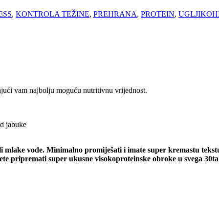
ESS
,
KONTROLA TEŽINE
,
PREHRANA
,
PROTEIN
,
UGLJIKOH
ajući vam najbolju moguću nutritivnu vrijednost.
od jabuke
li mlake vode. Minimalno promiješati i imate super kremastu tekstu
žete pripremati super ukusne visokoproteinske obroke u svega 30ta