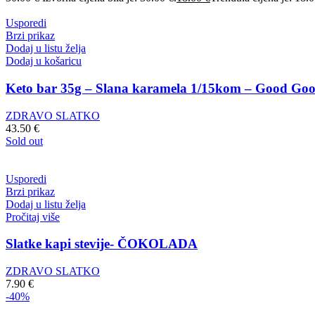
Usporedi
Brzi prikaz
Dodaj u listu želja
Dodaj u košaricu
Keto bar 35g – Slana karamela 1/15kom – Good Go
ZDRAVO SLATKO
43.50
€
Sold out
Usporedi
Brzi prikaz
Dodaj u listu želja
Pročitaj više
Slatke kapi stevije- ČOKOLADA
ZDRAVO SLATKO
7.90
€
-40%