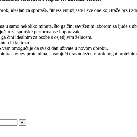
rok, idealan za sportaše, fitness entuzijaste i sve one koji traže brz i 
a u samo nekoliko minuta, što ga čini savršenim izborom za ljude s u
ljučan za sportske performanse i oporavak.
 ga čini idealnim za osobe s osjetljivim želucem.
ten ili laktozu.
to vam omogućuje da svaki dan uživate u novom obroku.
nira s whey proteinima, stvarajući uravnotežen obrok bogat proteinima