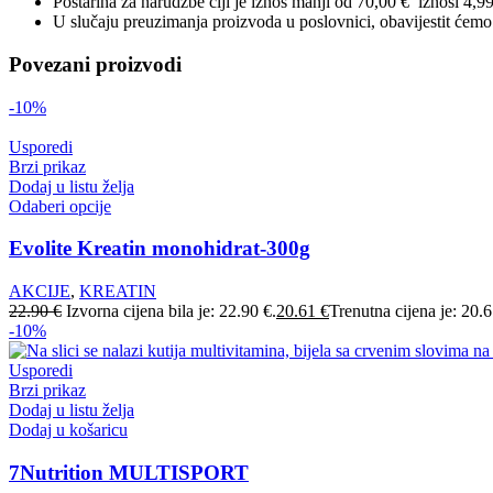
Poštarina za narudžbe čiji je iznos manji od 70,00 € iznosi 4,9
U slučaju preuzimanja proizvoda u poslovnici, obavijestit ćem
Povezani proizvodi
-10%
Usporedi
Brzi prikaz
Dodaj u listu želja
Odaberi opcije
Evolite Kreatin monohidrat-300g
AKCIJE
,
KREATIN
22.90
€
Izvorna cijena bila je: 22.90 €.
20.61
€
Trenutna cijena je: 20.6
-10%
Usporedi
Brzi prikaz
Dodaj u listu želja
Dodaj u košaricu
7Nutrition MULTISPORT