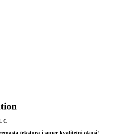
tion
1 €.
emasta tekstura i super kvalitetni okusi
!