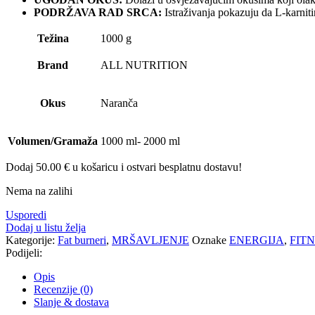
PODRŽAVA RAD SRCA:
Istraživanja pokazuju da L-karniti
Težina
1000 g
Brand
ALL NUTRITION
Okus
Naranča
Volumen/Gramaža
1000 ml- 2000 ml
Dodaj
50.00
€
u košaricu i ostvari besplatnu dostavu!
Nema na zalihi
Usporedi
Dodaj u listu želja
Kategorije:
Fat burneri
,
MRŠAVLJENJE
Oznake
ENERGIJA
,
FIT
Podijeli:
Opis
Recenzije (0)
Slanje & dostava