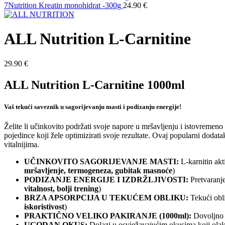
7Nutrition Kreatin monohidrat -300g
24.90
€
ALL Nutrition L-Carnitine
29.90
€
ALL Nutrition L-Carnitine 1000ml
Vaš tekući saveznik u sagorijevanju masti i podizanju energije!
Želite li učinkovito podržati svoje napore u mršavljenju i istovremen
pojedince koji žele optimizirati svoje rezultate. Ovaj popularni dodat
vitalnijima.
UČINKOVITO SAGORIJEVANJE MASTI:
L-karnitin akt
mršavljenje, termogeneza, gubitak masnoće
)
PODIZANJE ENERGIJE I IZDRŽLJIVOSTI:
Pretvaranje
vitalnost, bolji trening
)
BRZA APSORPCIJA U TEKUĆEM OBLIKU:
Tekući obli
iskoristivost
)
PRAKTIČNO VELIKO PAKIRANJE (1000ml):
Dovoljno z
UGODAN OKUS:
Dolazi u osvježavajućim okusima koji olak