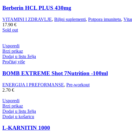
Berberin HCL PLUS 430mg
VITAMINI I ZDRAVLJE
,
Biljni suplementi
,
Potpora imunitetu
,
Vita
17.90
€
Sold out
Usporedi
Brzi prikaz
Dodaj u listu želja
Pročitaj više
BOMB EXTREME Shot 7Nutrition -100ml
ENERGIJA I PREFORMANSE
,
Pre-workout
2.70
€
Usporedi
Brzi prikaz
Dodaj u listu želja
Dodaj u košaricu
L-KARNITIN 1000