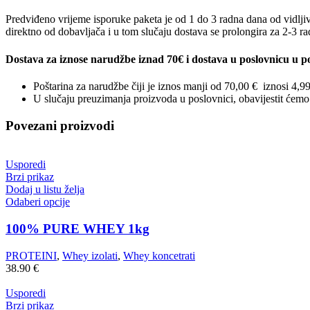
Predviđeno vrijeme isporuke paketa je od 1 do 3 radna dana od vidljiv
direktno od dobavljača i u tom slučaju dostava se prolongira za 2-3 r
Dostava za iznose narudžbe iznad 70€ i dostava u poslovnicu u po
Poštarina za narudžbe čiji je iznos manji od 70,00 € iznosi 4,9
U slučaju preuzimanja proizvoda u poslovnici, obavijestit ćem
Povezani proizvodi
Usporedi
Brzi prikaz
Dodaj u listu želja
Odaberi opcije
100% PURE WHEY 1kg
PROTEINI
,
Whey izolati
,
Whey koncetrati
38.90
€
Usporedi
Brzi prikaz