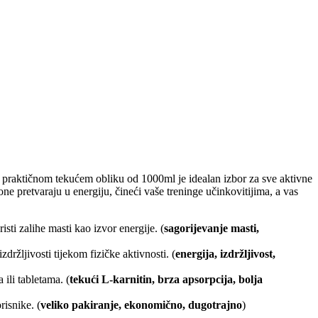
 u praktičnom tekućem obliku od 1000ml je idealan izbor za sve aktivne
ne pretvaraju u energiju, čineći vaše treninge učinkovitijima, a vas
sti zalihe masti kao izvor energije. (
sagorijevanje masti,
ržljivosti tijekom fizičke aktivnosti. (
energija, izdržljivost,
ili tabletama. (
tekući L-karnitin, brza apsorpcija, bolja
isnike. (
veliko pakiranje, ekonomično, dugotrajno
)