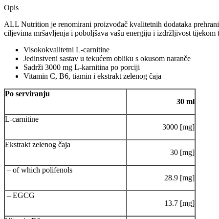
Opis
ALL Nutrition je renomirani proizvođač kvalitetnih dodataka prehrani
ciljevima mršavljenja i poboljšava vašu energiju i izdržljivost tijeko
Visokokvalitetni L-carnitine
Jedinstveni sastav u tekućem obliku s okusom naranče
Sadrži 3000 mg L-karnitina po porciji
Vitamin C, B6, tiamin i ekstrakt zelenog čaja
Po serviranju
30 ml
L-carnitine
3000 [mg]
Ekstrakt zelenog čaja
30 [mg]
– of which polifenols
28.9 [mg]
– EGCG
13.7 [mg]