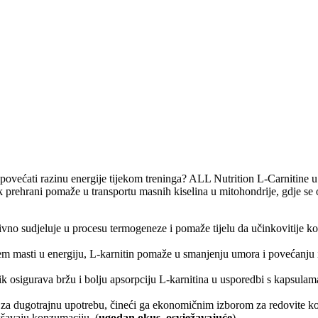
o povećati razinu energije tijekom treninga? ALL Nutrition L-Carnitine
ak prehrani pomaže u transportu masnih kiselina u mitohondrije, gdje se o
ivno sudjeluje u procesu termogeneze i pomaže tijelu da učinkovitije kori
m masti u energiju, L-karnitin pomaže u smanjenju umora i povećanju izd
k osigurava bržu i bolju apsorpciju L-karnitina u usporedbi s kapsulama 
a dugotrajnu upotrebu, čineći ga ekonomičnim izborom za redovite kor
šavaju konzumaciju. (
ugodan okus, osvježavajuće
)