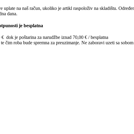
e uplate na naš račun, ukoliko je artikl raspoloživ na skladištu. Određ
adna dana.
tpunosti je besplatna
9 € dok je poštarina za narudžbe iznad 70,00 € / besplatna
o te čim roba bude spremna za preuzimanje. Ne zaboravi uzeti sa sobom