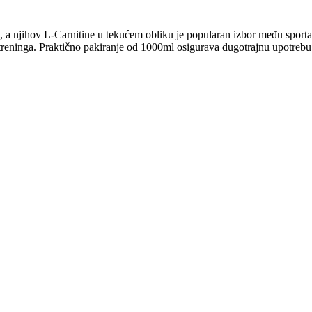
, a njihov L-Carnitine u tekućem obliku je popularan izbor među sport
m treninga. Praktično pakiranje od 1000ml osigurava dugotrajnu upotrebu