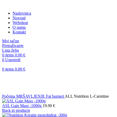
Naslovnica
Novosti
Webshop
O nama
Kontakt
Moj račun
Pretraživanje
Lista želja
0
items
0.00
€
0
Usporedi
0
items
0.00
€
Sold out
Klikni za uvećanje
Početna
MRŠAVLJENJE
Fat burneri
ALL Nutrition L-Carnitine
ASL Gain Mass -1000g
19.90
€
Back to products