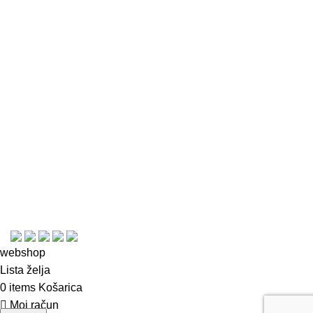
Kontakt
Česta pitanja
Uporaba kolačića
Uvjeti i pravila
Plaćanje, dostava i povrat
Izjava o privatnosti
Opći uvjeti korištenja i poslovanja
© Copyright 2023
webshop
Lista želja
0
items
Košarica
Moj račun