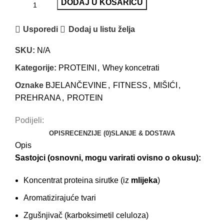
DODAJ U KOŠARICU
Usporedi
Dodaj u listu želja
SKU:
N/A
Kategorije:
PROTEINI
,
Whey koncetrati
Oznake
BJELANČEVINE
,
FITNESS
,
MIŠIĆI
,
PREHRANA
,
PROTEIN
Podijeli:
OPIS
RECENZIJE (0)
SLANJE & DOSTAVA
Opis
Sastojci (osnovni, mogu varirati ovisno o okusu):
Koncentrat proteina sirutke (iz
mlijeka
)
Aromatizirajuće tvari
Zgušnjivač (karboksimetil celuloza)