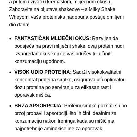
a pritom uživati u kremastom, mliječnom okusu.
Zaboravite na bljutave shakeove – s Milky Shake
Wheyom, vaša proteinska nadopuna postaje omiljeni
dio dana!
FANTASTIČAN MLIJEČNI OKUS:
Razvijen da
podsjeća na pravi mliječni shake, ovaj protein nudi
izvanredan okus koji će vas oduševiti i učiniti
konzumaciju ugodnom.
VISOK UDIO PROTEINA:
Sadrži visokokvalitetni
koncentrat proteina sirutke, osiguravajući optimalnu
dozu proteina po serviranju za efikasan rast i
oporavak mišića.
BRZA APSORPCIJA:
Proteini sirutke poznati su po
brzoj probavi i apsorpciji, što ih čini idealnim za
konzumaciju nakon treninga kada su mišićima
najpotrebnije aminokiseline za oporavak.