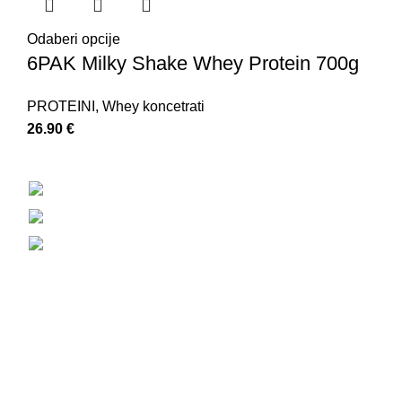
Odaberi opcije
6PAK Milky Shake Whey Protein 700g
PROTEINI
,
Whey koncetrati
26.90
€
Strossmayerov trg 7, 10 450 Jastrebarsko
+385 92 233 7399
88nutrition.proteinshop@gmail.com
društvene mreže
Informacije