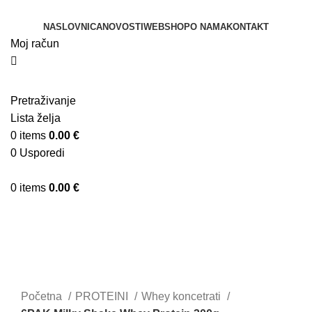
NASLOVNICA
NOVOSTI
WEBSHOP
O NAMA
KONTAKT
Moj račun
Pretraživanje
Lista želja
0
items
0.00
€
0
Usporedi
0
items
0.00
€
Sold out
Klikni za uvećanje
Početna
PROTEINI
Whey koncetrati