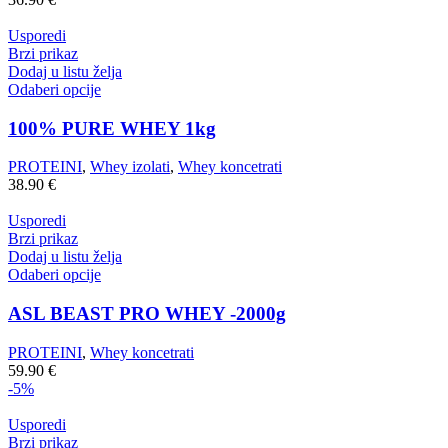
Usporedi
Brzi prikaz
Dodaj u listu želja
Odaberi opcije
100% PURE WHEY 1kg
PROTEINI
,
Whey izolati
,
Whey koncetrati
38.90
€
Usporedi
Brzi prikaz
Dodaj u listu želja
Odaberi opcije
ASL BEAST PRO WHEY -2000g
PROTEINI
,
Whey koncetrati
59.90
€
-5%
Usporedi
Brzi prikaz