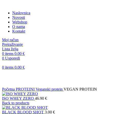
Naslovnica
Novosti
Webshop
O nama
Kontakt
Moj račun
Pretraživanje
Lista želja
0
items
0.00
€
0
Usporedi
0
items
0.00
€
Klikni za uvećanje
Početna
PROTEINI
Veganski protein
VEGAN PROTEIN
ISO WHEY ZERO
46.90
€
Back to products
BLACK BLOOD SHOT
3.00
€