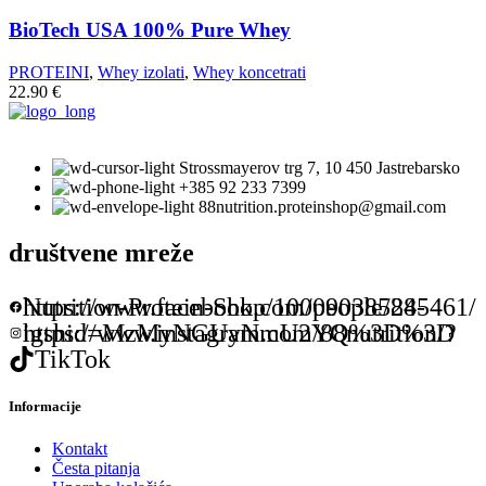
BioTech USA 100% Pure Whey
PROTEINI
,
Whey izolati
,
Whey koncetrati
22.90
€
Strossmayerov trg 7, 10 450 Jastrebarsko
+385 92 233 7399
88nutrition.proteinshop@gmail.com
društvene mreže
https://www.facebook.com/people/88-Nutrition-Protein-Shop/100090385245461/
https://www.instagram.com/88nutrition/?igshid=MzMyNGUyNmU2YQ%3D%3D
TikTok
Informacije
Kontakt
Česta pitanja