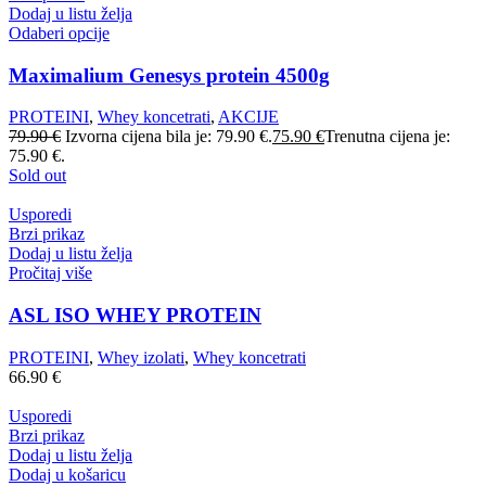
Dodaj u listu želja
Odaberi opcije
Maximalium Genesys protein 4500g
PROTEINI
,
Whey koncetrati
,
AKCIJE
79.90
€
Izvorna cijena bila je: 79.90 €.
75.90
€
Trenutna cijena je:
75.90 €.
Sold out
Usporedi
Brzi prikaz
Dodaj u listu želja
Pročitaj više
ASL ISO WHEY PROTEIN
PROTEINI
,
Whey izolati
,
Whey koncetrati
66.90
€
Usporedi
Brzi prikaz
Dodaj u listu želja
Dodaj u košaricu