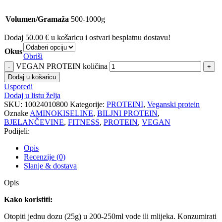
Volumen/Gramaža
500-1000g
Dodaj
50.00
€
u košaricu i ostvari besplatnu dostavu!
Okus
Obriši
VEGAN PROTEIN količina
Dodaj u košaricu
Usporedi
Dodaj u listu želja
SKU:
10024010800
Kategorije:
PROTEINI
,
Veganski protein
Oznake
AMINOKISELINE
,
BILJNI PROTEIN
,
BJELANČEVINE
,
FITNESS
,
PROTEIN
,
VEGAN
Podijeli:
Opis
Recenzije (0)
Slanje & dostava
Opis
Kako koristiti:
Otopiti jednu dozu (25g) u 200-250ml vode ili mlijeka. Konzumirati