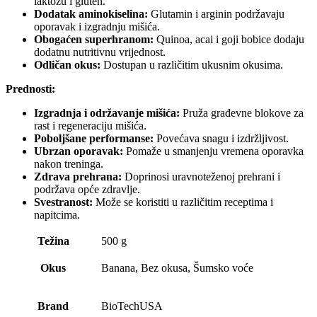
laktozu i gluten.
Dodatak aminokiselina:
Glutamin i arginin podržavaju
oporavak i izgradnju mišića.
Obogaćen superhranom:
Quinoa, acai i goji bobice dodaju
dodatnu nutritivnu vrijednost.
Odličan okus:
Dostupan u različitim ukusnim okusima.
Prednosti:
Izgradnja i održavanje mišića:
Pruža građevne blokove za
rast i regeneraciju mišića.
Poboljšane performanse:
Povećava snagu i izdržljivost.
Ubrzan oporavak:
Pomaže u smanjenju vremena oporavka
nakon treninga.
Zdrava prehrana:
Doprinosi uravnoteženoj prehrani i
podržava opće zdravlje.
Svestranost:
Može se koristiti u različitim receptima i
napitcima.
Težina
500 g
Okus
Banana, Bez okusa, Šumsko voće
Brand
BioTechUSA