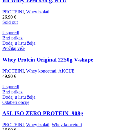
Iso Whey Zero 454 g. BTU
PROTEINI
,
Whey izolati
26.90
€
Sold out
Usporedi
Brzi prikaz
Dodaj u listu želja
Pročitaj više
Whey Protein Original 2250g V-shape
PROTEINI
,
Whey koncetrati
,
AKCIJE
49.90
€
Usporedi
Brzi prikaz
Dodaj u listu želja
Odaberi opcije
ASL ISO ZERO PROTEIN- 908g
PROTEINI
,
Whey izolati
,
Whey koncetrati
36.90
€