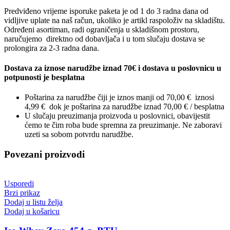
Predviđeno vrijeme isporuke paketa je od 1 do 3 radna dana od
vidljive uplate na naš račun, ukoliko je artikl raspoloživ na skladištu.
Određeni asortiman, radi ograničenja u skladišnom prostoru,
naručujemo direktno od dobavljača i u tom slučaju dostava se
prolongira za 2-3 radna dana.
Dostava za iznose narudžbe iznad 70€ i dostava u poslovnicu u
potpunosti je besplatna
Poštarina za narudžbe čiji je iznos manji od 70,00 € iznosi
4,99 € dok je poštarina za narudžbe iznad 70,00 € / besplatna
U slučaju preuzimanja proizvoda u poslovnici, obavijestit
ćemo te čim roba bude spremna za preuzimanje. Ne zaboravi
uzeti sa sobom potvrdu narudžbe.
Povezani proizvodi
Usporedi
Brzi prikaz
Dodaj u listu želja
Dodaj u košaricu