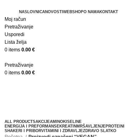
NASLOVNICA
NOVOSTI
WEBSHOP
O NAMA
KONTAKT
Moj račun
Pretraživanje
Usporedi
Lista želja
0
items
0.00
€
Pretraživanje
0
items
0.00
€
VEGAN
Kategorije
ALL
PRODUCTS
AKCIJE
AMINOKISELINE
ENERGIJA I PREFORMANSE
KREATIN
MRŠAVLJENJE
PROTEINI
SHAKERI I PRIBOR
VITAMINI I ZDRAVLJE
ZDRAVO SLATKO
Početna
Proizvodi označeni “VEGAN”