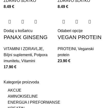
ZDRAVO SLATKO
ZDRAVO SLATKO
8.49
€
8.49
€
Dodaj u košaricu
Odaberi opcije
PANAX GINSENG
VEGAN PROTEIN
VITAMINI I ZDRAVLJE
,
PROTEINI
,
Veganski
Biljni suplementi
,
Potpora
protein
imunitetu
,
Vitamini
23.90
€
17.90
€
Kategorije proizvoda
AKCIJE
AMINOKISELINE
ENERGIJA I PREFORMANSE