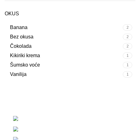
OKUS
Banana
2
Bez okusa
2
Čokolada
2
Kikiriki krema
1
Šumsko voće
1
Vanilija
1
Strossmayerov trg 7, 10 450 Jastrebarsko
+385 92 233 7399
88nutrition.proteinshop@gmail.com