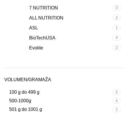
7 NUTRITION
2
ALL NUTRITION
2
ASL
1
BioTechUSA
3
Evolite
2
VOLUMEN/GRAMAŽA
100 g do 499 g
2
500-1000g
4
501 g do 1001 g
1