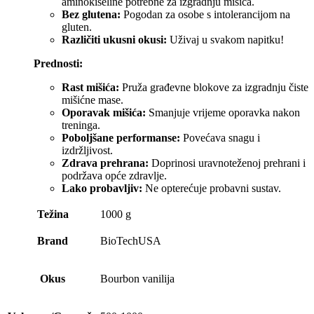
aminokiseline potrebne za izgradnju mišića.
Bez glutena:
Pogodan za osobe s intolerancijom na
gluten.
Različiti ukusni okusi:
Uživaj u svakom napitku!
Prednosti:
Rast mišića:
Pruža građevne blokove za izgradnju čiste
mišićne mase.
Oporavak mišića:
Smanjuje vrijeme oporavka nakon
treninga.
Poboljšane performanse:
Povećava snagu i
izdržljivost.
Zdrava prehrana:
Doprinosi uravnoteženoj prehrani i
podržava opće zdravlje.
Lako probavljiv:
Ne opterećuje probavni sustav.
Težina
1000 g
Brand
BioTechUSA
Okus
Bourbon vanilija