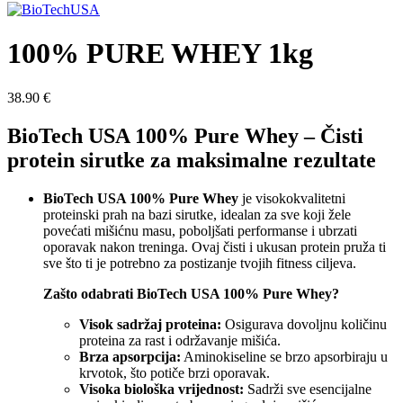
100% PURE WHEY 1kg
38.90
€
BioTech USA 100% Pure Whey – Čisti
protein sirutke za maksimalne rezultate
BioTech USA 100% Pure Whey
je visokokvalitetni
proteinski prah na bazi sirutke, idealan za sve koji žele
povećati mišićnu masu, poboljšati performanse i ubrzati
oporavak nakon treninga. Ovaj čisti i ukusan protein pruža ti
sve što ti je potrebno za postizanje tvojih fitness ciljeva.
Zašto odabrati BioTech USA 100% Pure Whey?
Visok sadržaj proteina:
Osigurava dovoljnu količinu
proteina za rast i održavanje mišića.
Brza apsorpcija:
Aminokiseline se brzo apsorbiraju u
krvotok, što potiče brzi oporavak.
Visoka biološka vrijednost:
Sadrži sve esencijalne