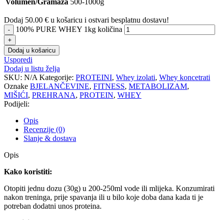
Volumen/Gramaža
500-1000g
Dodaj
50.00
€
u košaricu i ostvari besplatnu dostavu!
100% PURE WHEY 1kg količina
Dodaj u košaricu
Usporedi
Dodaj u listu želja
SKU:
N/A
Kategorije:
PROTEINI
,
Whey izolati
,
Whey koncetrati
Oznake
BJELANČEVINE
,
FITNESS
,
METABOLIZAM
,
MIŠIĆI
,
PREHRANA
,
PROTEIN
,
WHEY
Podijeli:
Opis
Recenzije (0)
Slanje & dostava
Opis
Kako koristiti:
Otopiti jednu dozu (30g) u 200-250ml vode ili mlijeka. Konzumirati
nakon treninga, prije spavanja ili u bilo koje doba dana kada ti je
potreban dodatni unos proteina.