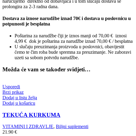
naručujemo direktno od dobavljača i u tom slučaju dostava se
prolongira za 2-3 radna dana.
Dostava za iznose narudžbe iznad 70€ i dostava u poslovnicu u
potpunosti je besplatna
Poštarina za narudžbe čiji je iznos manji od 70,00 € iznosi
4,99 € dok je poštarina za narudžbe iznad 70,00 € / besplatna
U slučaju preuzimanja proizvoda u poslovnici, obavijestit
ćemo te čim roba bude spremna za preuzimanje. Ne zaboravi
uzeti sa sobom potvrdu narudžbe.
Možda će vam se također svidjeti…
Usporedi
Brzi prikaz
Dodaj u listu želja
Dodaj u košaricu
TEKUĆA KURKUMA
VITAMINI I ZDRAVLJE
,
Biljni suplementi
21.90
€