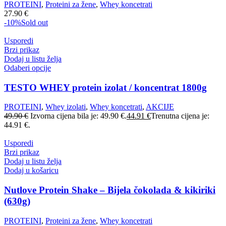
PROTEINI
,
Proteini za žene
,
Whey koncetrati
27.90
€
-10%
Sold out
Usporedi
Brzi prikaz
Dodaj u listu želja
Odaberi opcije
TESTO WHEY protein izolat / koncentrat 1800g
PROTEINI
,
Whey izolati
,
Whey koncetrati
,
AKCIJE
49.90
€
Izvorna cijena bila je: 49.90 €.
44.91
€
Trenutna cijena je:
44.91 €.
Usporedi
Brzi prikaz
Dodaj u listu želja
Dodaj u košaricu
Nutlove Protein Shake – Bijela čokolada & kikiriki
(630g)
PROTEINI
,
Proteini za žene
,
Whey koncetrati