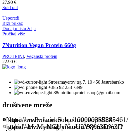
27.90
€
Sold out
Usporedi
Brzi prikaz
Dodaj u listu želja
Pročitaj više
7Nutrition Vegan Protein 660g
PROTEINI
,
Veganski protein
22.90
€
Strossmayerov trg 7, 10 450 Jastrebarsko
+385 92 233 7399
88nutrition.proteinshop@gmail.com
društvene mreže
https://www.facebook.com/people/88-Nutrition-Protein-Shop/100090385245461/
https://www.instagram.com/88nutrition/?igshid=MzMyNGUyNmU2YQ%3D%3D