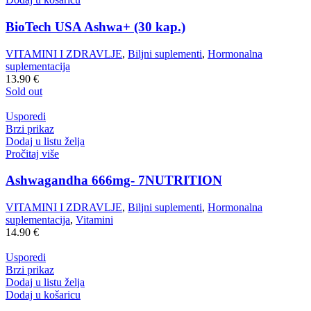
BioTech USA Ashwa+ (30 kap.)
VITAMINI I ZDRAVLJE
,
Biljni suplementi
,
Hormonalna
suplementacija
13.90
€
Sold out
Usporedi
Brzi prikaz
Dodaj u listu želja
Pročitaj više
Ashwagandha 666mg- 7NUTRITION
VITAMINI I ZDRAVLJE
,
Biljni suplementi
,
Hormonalna
suplementacija
,
Vitamini
14.90
€
Usporedi
Brzi prikaz
Dodaj u listu želja
Dodaj u košaricu