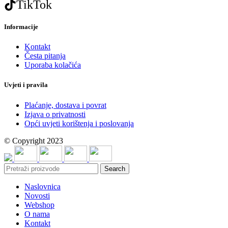
TikTok
Informacije
Kontakt
Česta pitanja
Uporaba kolačića
Uvjeti i pravila
Plaćanje, dostava i povrat
Izjava o privatnosti
Opći uvjeti korištenja i poslovanja
© Copyright 2023
Search
Naslovnica
Novosti
Webshop
O nama
Kontakt