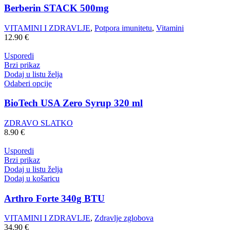
Berberin STACK 500mg
VITAMINI I ZDRAVLJE
,
Potpora imunitetu
,
Vitamini
12.90
€
Usporedi
Brzi prikaz
Dodaj u listu želja
Odaberi opcije
BioTech USA Zero Syrup 320 ml
ZDRAVO SLATKO
8.90
€
Usporedi
Brzi prikaz
Dodaj u listu želja
Dodaj u košaricu
Arthro Forte 340g BTU
VITAMINI I ZDRAVLJE
,
Zdravlje zglobova
34.90
€