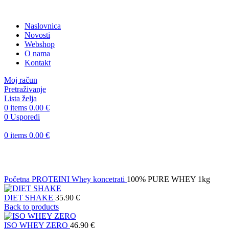
Naslovnica
Novosti
Webshop
O nama
Kontakt
Moj račun
Pretraživanje
Lista želja
0
items
0.00
€
0
Usporedi
0
items
0.00
€
Klikni za uvećanje
Početna
PROTEINI
Whey koncetrati
100% PURE WHEY 1kg
DIET SHAKE
35.90
€
Back to products
ISO WHEY ZERO
46.90
€