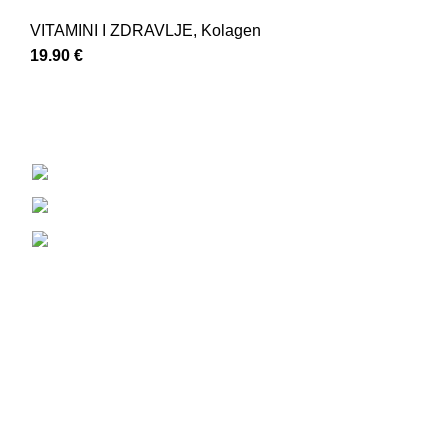
VITAMINI I ZDRAVLJE
,
Kolagen
19.90
€
Strossmayerov trg 7, 10 450 Jastrebarsko
+385 92 233 7399
88nutrition.proteinshop@gmail.com
društvene mreže
Informacije