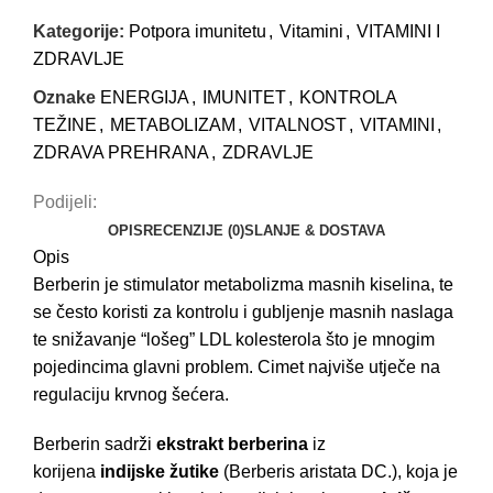
Kategorije:
Potpora imunitetu
,
Vitamini
,
VITAMINI I
ZDRAVLJE
Oznake
ENERGIJA
,
IMUNITET
,
KONTROLA
TEŽINE
,
METABOLIZAM
,
VITALNOST
,
VITAMINI
,
ZDRAVA PREHRANA
,
ZDRAVLJE
Podijeli:
OPIS
RECENZIJE (0)
SLANJE & DOSTAVA
Opis
Berberin je stimulator metabolizma masnih kiselina, te
se često koristi za kontrolu i gubljenje masnih naslaga
te snižavanje “lošeg” LDL kolesterola što je mnogim
pojedincima glavni problem. Cimet najviše utječe na
regulaciju krvnog šećera.
Berberin sadrži
ekstrakt berberina
iz
korijena
indijske žutike
(Berberis aristata DC.), koja je