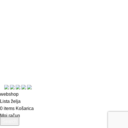
Kontakt
Česta pitanja
Uporaba kolačića
Uvjeti i pravila
Plaćanje, dostava i povrat
Izjava o privatnosti
Opći uvjeti korištenja i poslovanja
© Copyright 2023
webshop
Lista želja
0
items
Košarica
Moj račun
Search