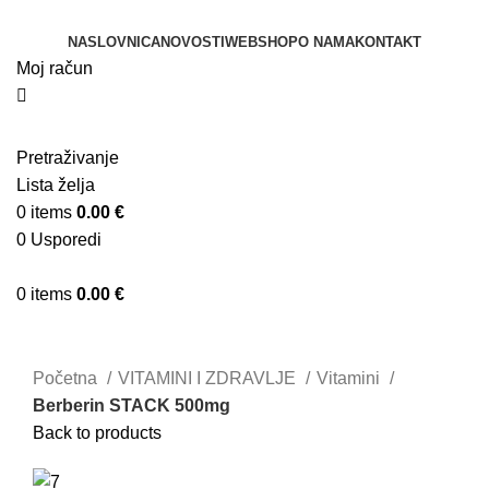
NASLOVNICA
NOVOSTI
WEBSHOP
O NAMA
KONTAKT
Moj račun
Pretraživanje
Lista želja
0
items
0.00
€
0
Usporedi
0
items
0.00
€
Klikni za uvećanje
Početna
VITAMINI I ZDRAVLJE
Vitamini
Berberin STACK 500mg
Back to products