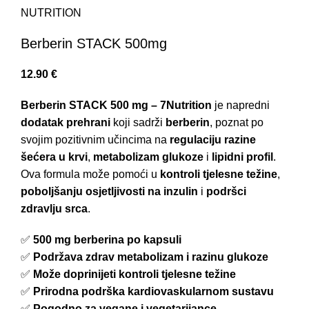
Berberin STACK 500mg
12.90
€
Berberin STACK 500 mg – 7Nutrition
je napredni
dodatak prehrani
koji sadrži
berberin
, poznat po
svojim pozitivnim učincima na
regulaciju razine
šećera u krvi
,
metabolizam glukoze
i
lipidni profil
.
Ova formula može pomoći u
kontroli tjelesne težine
,
poboljšanju osjetljivosti na inzulin
i
podršci
zdravlju srca
.
✅
500 mg berberina po kapsuli
✅
Podržava zdrav metabolizam i razinu glukoze
✅
Može doprinijeti kontroli tjelesne težine
✅
Prirodna podrška kardiovaskularnom sustavu
✅
Pogodno za vegane i vegetarijance