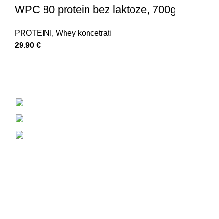
WPC 80 protein bez laktoze, 700g
PROTEINI
,
Whey koncetrati
29.90
€
Strossmayerov trg 7, 10 450 Jastrebarsko
+385 92 233 7399
88nutrition.proteinshop@gmail.com
društvene mreže