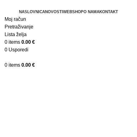
NASLOVNICA
NOVOSTI
WEBSHOP
O NAMA
KONTAKT
Moj račun
Pretraživanje
Lista želja
0
items
0.00
€
0
Usporedi
0
items
0.00
€
Klikni za uvećanje