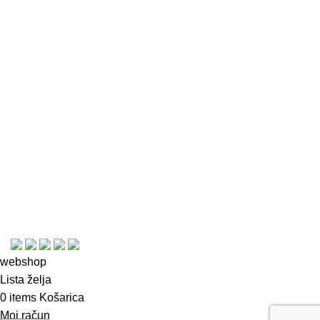
Informacije
Kontakt
Česta pitanja
Uporaba kolačića
Uvjeti i pravila
Plaćanje, dostava i povrat
Izjava o privatnosti
Opći uvjeti korištenja i poslovanja
© Copyright 2023
webshop
Lista želja
0
items
Košarica
Moj račun