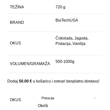
TEŽINA
720 g
BioTechUSA
BRAND
Čokolada, Jagoda,
OKUS
Pistacija, Vanilija
500-1000g
VOLUMEN/GRAMAŽA
Dodaj
50.00
€
u košaricu i ostvari besplatnu dostavu!
OKUS
Obriši