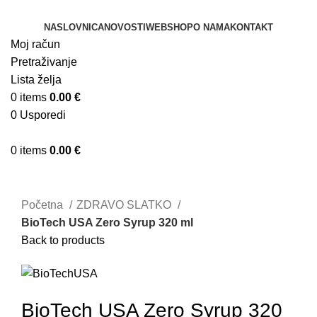
NASLOVNICA
NOVOSTI
WEBSHOP
O NAMA
KONTAKT
Moj račun
Pretraživanje
Lista želja
0
items
0.00
€
0
Usporedi
0
items
0.00
€
Klikni za uvećanje
Početna
ZDRAVO SLATKO
BioTech USA Zero Syrup 320 ml
Back to products
BioTech USA Zero Syrup 320