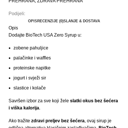
PREHRANA
,
ZDRAVA PREHRANA
Podijeli:
OPIS
RECENZIJE (0)
SLANJE & DOSTAVA
Opis
Dodajte BioTech USA Zero Syrup u:
zobene pahuljice
palačinke i waffles
proteinske napitke
jogurt i svježi sir
slastice i kolače
Savršen izbor za sve koji žele
slatki okus bez šećera
i viška kalorija
.
Ako tražite
zdravi preljev bez šećera
, ovaj sirup je
odlična alternativa klasičnim zaslađivačima.
BioTech