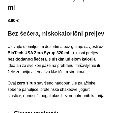
ml
8.90
€
Bez šećera, niskokalorični preljev
Uživajte u omiljenim desertima bez grižnje savjesti uz
BioTech USA Zero Syrup 320 ml
– ukusni preljev
bez dodanog šećera
, s
niskim udjelom kalorija
,
idealan za sve koji paze na prehranu, mršavljenje ili
žele zdraviju alternativu klasičnim sirupima.
Ovaj
zero sirup
savršeno nadopunjuje palačinke,
zobene pahuljice, proteinske shakeove, jogurt ili
slastice, donoseći bogat okus bez nepotrebnih kalorija.
✅
Glavne prednosti