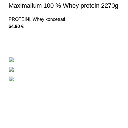
Maximalium 100 % Whey protein 2270g
PROTEINI
,
Whey koncetrati
64.90
€
Strossmayerov trg 7, 10 450 Jastrebarsko
+385 92 233 7399
88nutrition.proteinshop@gmail.com
društvene mreže