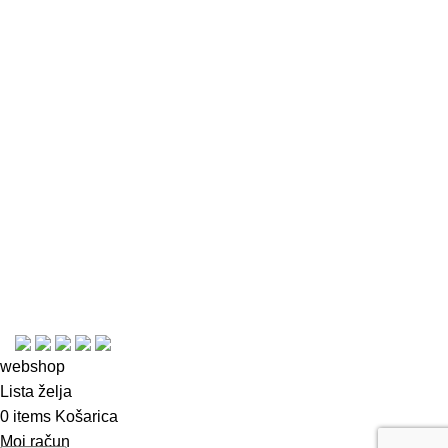
Informacije
Kontakt
Česta pitanja
Uporaba kolačića
Uvjeti i pravila
Plaćanje, dostava i povrat
Izjava o privatnosti
Opći uvjeti korištenja i poslovanja
© Copyright 2023
webshop
Lista želja
0
items
Košarica
Moj račun