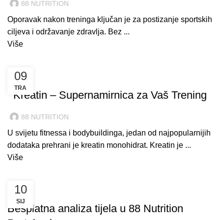
88 NUTRITION
Oporavak nakon treninga ključan je za postizanje sportskih
ciljeva i održavanje zdravlja. Bez ...
Više
09
TRENING
TRA
Kreatin – Supernamirnica za Vaš Trening
88 NUTRITION
U svijetu fitnessa i bodybuildinga, jedan od najpopularnijih
dodataka prehrani je kreatin monohidrat. Kreatin je ...
Više
10
TRENING
SIJ
Besplatna analiza tijela u 88 Nutrition