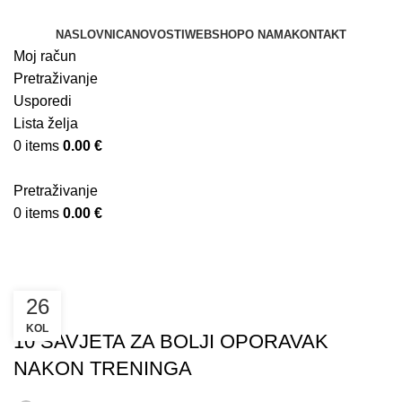
NASLOVNICA
NOVOSTI
WEBSHOP
O NAMA
KONTAKT
Moj račun
Pretraživanje
Usporedi
Lista želja
0
items
0.00
€
Pretraživanje
0
items
0.00
€
Trening
26
TRENING
KOL
10 SAVJETA ZA BOLJI OPORAVAK
NAKON TRENINGA