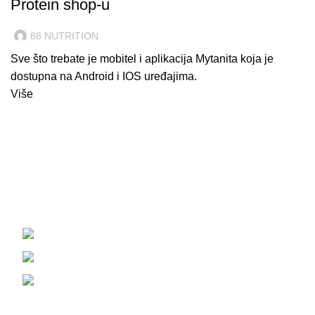
Protein shop-u
88 NUTRITION
Sve što trebate je mobitel i aplikacija Mytanita koja je
dostupna na Android i IOS uređajima.
Više
Strossmayerov trg 7, 10 450 Jastrebarsko
+385 92 233 7399
88nutrition.proteinshop@gmail.com