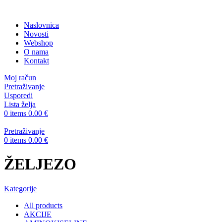
Naslovnica
Novosti
Webshop
O nama
Kontakt
Moj račun
Pretraživanje
Usporedi
Lista želja
0
items
0.00
€
Pretraživanje
0
items
0.00
€
ŽELJEZO
Kategorije
All
products
AKCIJE