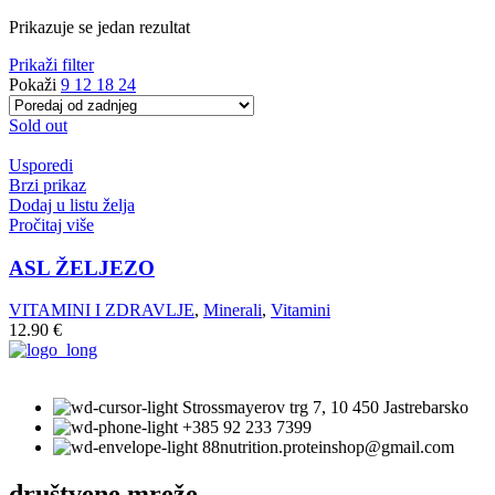
Prikazuje se jedan rezultat
Prikaži filter
Pokaži
9
12
18
24
Sold out
Usporedi
Brzi prikaz
Dodaj u listu želja
Pročitaj više
ASL ŽELJEZO
VITAMINI I ZDRAVLJE
,
Minerali
,
Vitamini
12.90
€
Strossmayerov trg 7, 10 450 Jastrebarsko
+385 92 233 7399
88nutrition.proteinshop@gmail.com
društvene mreže