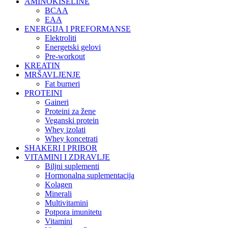
AMINOKISELINE
BCAA
EAA
ENERGIJA I PREFORMANSE
Elektroliti
Energetski gelovi
Pre-workout
KREATIN
MRŠAVLJENJE
Fat burneri
PROTEINI
Gaineri
Proteini za žene
Veganski protein
Whey izolati
Whey koncetrati
SHAKERI I PRIBOR
VITAMINI I ZDRAVLJE
Biljni suplementi
Hormonalna suplementacija
Kolagen
Minerali
Multivitamini
Potpora imunitetu
Vitamini