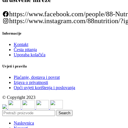
https://www.facebook.com/people/88-Nutr
https://www.instagram.com/88nutrit
Informacije
Kontakt
Česta pitanja
Uporaba kolačića
Uvjeti i pravila
Plaćanje, dostava i povrat
Izjava o privatnosti
Opći uvjeti korištenja i poslovanja
© Copyright 2023
Search
Naslovnica