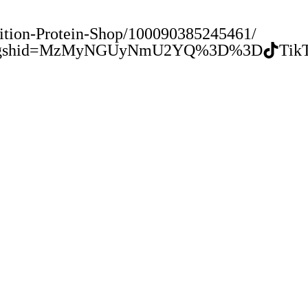
ition-Protein-Shop/100090385245461/
ion/?igshid=MzMyNGUyNmU2YQ%3D%3D
Tik