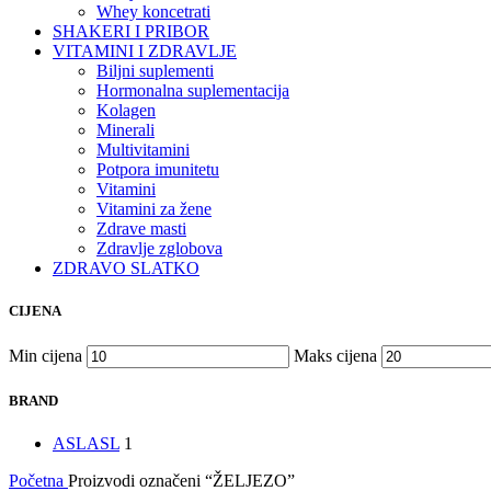
Whey koncetrati
SHAKERI I PRIBOR
VITAMINI I ZDRAVLJE
Biljni suplementi
Hormonalna suplementacija
Kolagen
Minerali
Multivitamini
Potpora imunitetu
Vitamini
Vitamini za žene
Zdrave masti
Zdravlje zglobova
ZDRAVO SLATKO
CIJENA
Min cijena
Maks cijena
BRAND
ASL
ASL
1
Početna
Proizvodi označeni “ŽELJEZO”