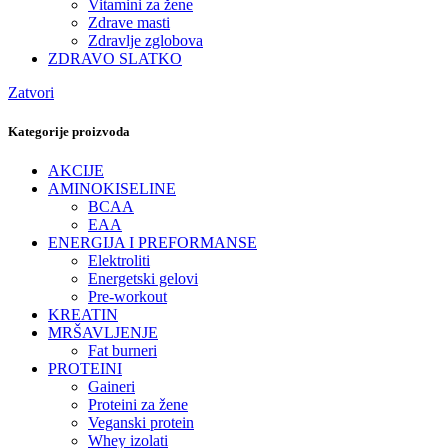
Vitamini za žene
Zdrave masti
Zdravlje zglobova
ZDRAVO SLATKO
Zatvori
Kategorije proizvoda
AKCIJE
AMINOKISELINE
BCAA
EAA
ENERGIJA I PREFORMANSE
Elektroliti
Energetski gelovi
Pre-workout
KREATIN
MRŠAVLJENJE
Fat burneri
PROTEINI
Gaineri
Proteini za žene
Veganski protein
Whey izolati