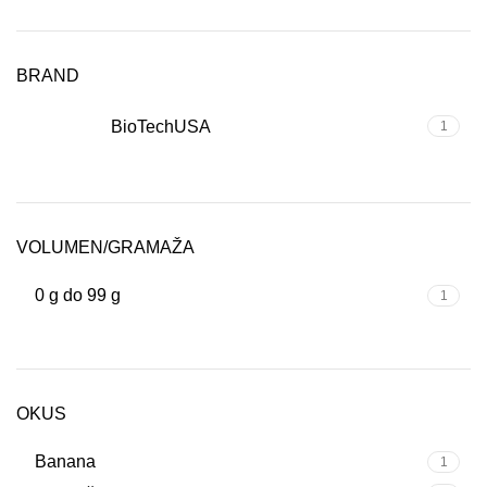
BRAND
BioTechUSA
1
VOLUMEN/GRAMAŽA
0 g do 99 g
1
OKUS
Banana
1