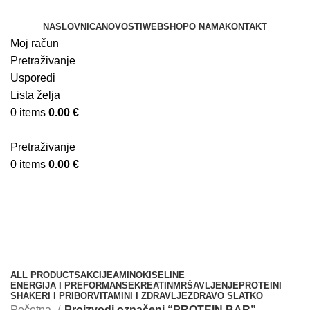
NASLOVNICA
NOVOSTI
WEBSHOP
O NAMA
KONTAKT
Moj račun
Pretraživanje
Usporedi
Lista želja
0
items
0.00
€
Pretraživanje
0
items
0.00
€
PROTEIN BAR
Kategorije
ALL
PRODUCTS
AKCIJE
AMINOKISELINE
ENERGIJA I PREFORMANSE
KREATIN
MRŠAVLJENJE
PROTEINI
SHAKERI I PRIBOR
VITAMINI I ZDRAVLJE
ZDRAVO SLATKO
Početna
Proizvodi označeni “PROTEIN BAR”