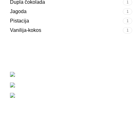
Dupla čokolada
1
Jagoda
1
Pistacija
1
Vanilija-kokos
1
Strossmayerov trg 7, 10 450 Jastrebarsko
+385 92 233 7399
88nutrition.proteinshop@gmail.com
društvene mreže