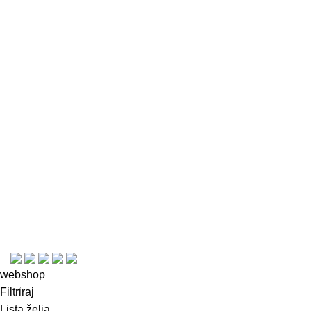
Informacije
Kontakt
Česta pitanja
Uporaba kolačića
Uvjeti i pravila
Plaćanje, dostava i povrat
Izjava o privatnosti
Opći uvjeti korištenja i poslovanja
© Copyright 2023
webshop
Filtriraj
Lista želja