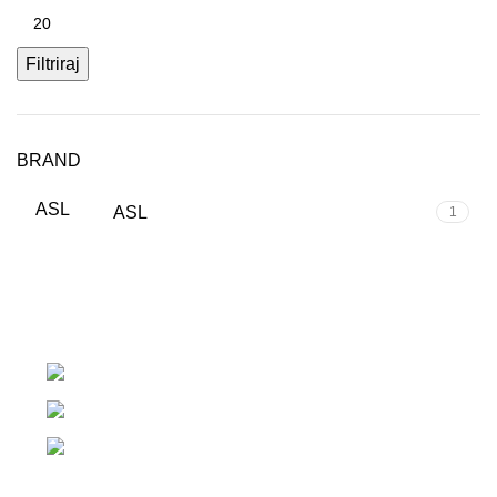
Filtriraj
BRAND
ASL
ASL
1
Strossmayerov trg 7, 10 450 Jastrebarsko
+385 92 233 7399
88nutrition.proteinshop@gmail.com