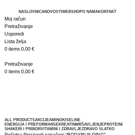
NASLOVNICA
NOVOSTI
WEBSHOP
O NAMA
KONTAKT
Moj račun
Pretraživanje
Usporedi
Lista želja
0
items
0.00
€
Pretraživanje
0
items
0.00
€
BODYBUILDING
Kategorije
ALL
PRODUCTS
AKCIJE
AMINOKISELINE
ENERGIJA I PREFORMANSE
KREATIN
MRŠAVLJENJE
PROTEINI
SHAKERI I PRIBOR
VITAMINI I ZDRAVLJE
ZDRAVO SLATKO
Početna
Proizvodi označeni “BODYBUILDING”