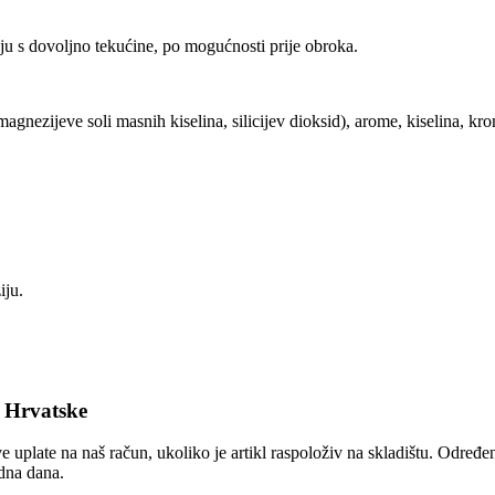
ju s dovoljno tekućine, po mogućnosti prije obroka.
agnezijeve soli masnih kiselina, silicijev dioksid), arome, kiselina, kro
iju.
e Hrvatske
e uplate na naš račun, ukoliko je artikl raspoloživ na skladištu. Određ
adna dana.