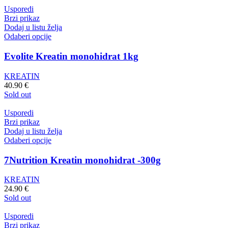
Usporedi
Brzi prikaz
Dodaj u listu želja
Odaberi opcije
Evolite Kreatin monohidrat 1kg
KREATIN
40.90
€
Sold out
Usporedi
Brzi prikaz
Dodaj u listu želja
Odaberi opcije
7Nutrition Kreatin monohidrat -300g
KREATIN
24.90
€
Sold out
Usporedi
Brzi prikaz