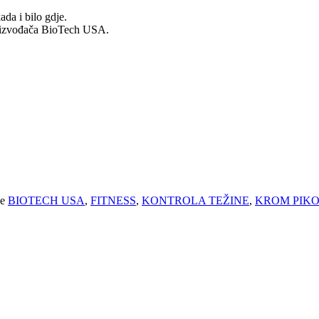
da i bilo gdje.
oizvođača BioTech USA.
e
BIOTECH USA
,
FITNESS
,
KONTROLA TEŽINE
,
KROM PIKO