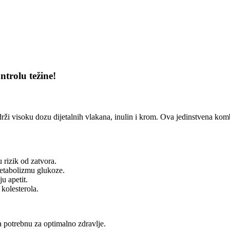
trolu težine!
adrži visoku dozu dijetalnih vlakana, inulin i krom. Ova jedinstvena ko
 rizik od zatvora.
tabolizmu glukoze.
u apetit.
kolesterola.
potrebnu za optimalno zdravlje.