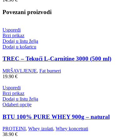
Povezani proizvodi
Usporedi
Brzi prikaz
Dodaj u listu želja
Dodaj u košaricu
TREC – Tekući L-Carnitine 3000 (500 ml)
MRŠAVLJENJE
,
Fat burneri
19.90
€
Usporedi
Brzi prikaz
Dodaj u listu želja
Odaberi opcije
BTU 100% PURE WHEY 900g – natural
PROTEINI
,
Whey izolati
,
Whey koncetrati
38.90
€