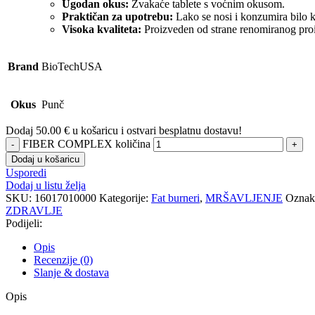
Ugodan okus:
Žvakaće tablete s voćnim okusom.
Praktičan za upotrebu:
Lako se nosi i konzumira bilo ka
Visoka kvaliteta:
Proizveden od strane renomiranog pr
Brand
BioTechUSA
Okus
Punč
Dodaj
50.00
€
u košaricu i ostvari besplatnu dostavu!
FIBER COMPLEX količina
Dodaj u košaricu
Usporedi
Dodaj u listu želja
SKU:
16017010000
Kategorije:
Fat burneri
,
MRŠAVLJENJE
Oznak
ZDRAVLJE
Podijeli:
Opis
Recenzije (0)
Slanje & dostava
Opis