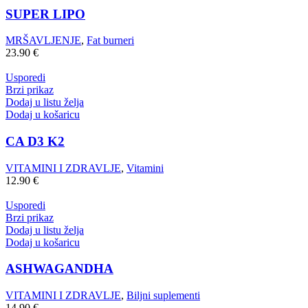
SUPER LIPO
MRŠAVLJENJE
,
Fat burneri
23.90
€
Usporedi
Brzi prikaz
Dodaj u listu želja
Dodaj u košaricu
CA D3 K2
VITAMINI I ZDRAVLJE
,
Vitamini
12.90
€
Usporedi
Brzi prikaz
Dodaj u listu želja
Dodaj u košaricu
ASHWAGANDHA
VITAMINI I ZDRAVLJE
,
Biljni suplementi
14.90
€