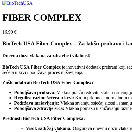
FIBER COMPLEX
16.90
€
BioTech USA Fiber Complex – Za lakšu probavu i kon
Dnevna doza vlakana za zdravlje i vitalnost!
BioTech USA Fiber Complex
je inovativni dodatak prehrani koji s
šećera u krvi i podržava proces mršavljenja.
Zašto odabrati BioTech USA Fiber Complex?
Poboljšava probavu:
Vlakna potiču redovitu stolicu i smanjuju
Regulira razinu šećera u krvi:
Krom pridonosi normalnom me
Podržava mršavljenje:
Vlakna stvaraju osjećaj sitosti i smanjuj
Poboljšava zdravlje srca:
Vlakna pomažu u snižavanju razine 
Prednosti BioTech USA Fiber Complexa:
Visok sadržaj vlakana:
Osigurava dnevnu dozu vlakana 