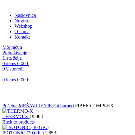
Naslovnica
Novosti
Webshop
O nama
Kontakt
Moj račun
Pretraživanje
Lista želja
0
items
0.00
€
0
Usporedi
0
items
0.00
€
Klikni za uvećanje
Početna
MRŠAVLJENJE
Fat burneri
FIBER COMPLEX
THERMO-X
19.90
€
Back to products
ISOTONIC (30 GR.)
1.65
€