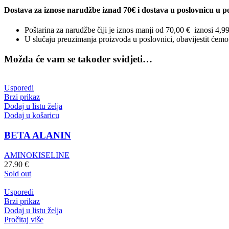
Dostava za iznose narudžbe iznad 70€ i dostava u poslovnicu u po
Poštarina za narudžbe čiji je iznos manji od 70,00 € iznosi 4,9
U slučaju preuzimanja proizvoda u poslovnici, obavijestit ćem
Možda će vam se također svidjeti…
Usporedi
Brzi prikaz
Dodaj u listu želja
Dodaj u košaricu
BETA ALANIN
AMINOKISELINE
27.90
€
Sold out
Usporedi
Brzi prikaz
Dodaj u listu želja
Pročitaj više