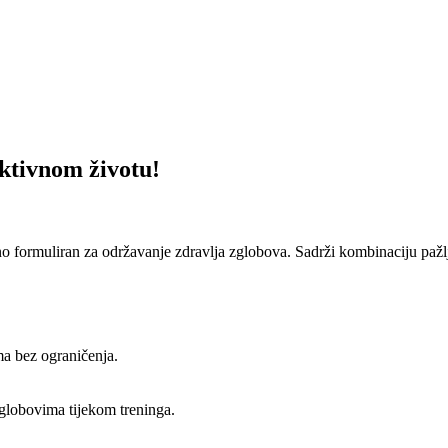
aktivnom životu!
no formuliran za održavanje zdravlja zglobova. Sadrži kombinaciju paž
a bez ograničenja.
globovima tijekom treninga.