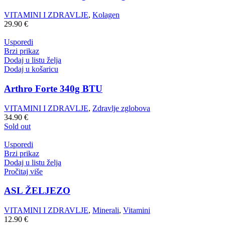
VITAMINI I ZDRAVLJE
,
Kolagen
29.90
€
Usporedi
Brzi prikaz
Dodaj u listu želja
Dodaj u košaricu
Arthro Forte 340g BTU
VITAMINI I ZDRAVLJE
,
Zdravlje zglobova
34.90
€
Sold out
Usporedi
Brzi prikaz
Dodaj u listu želja
Pročitaj više
ASL ŽELJEZO
VITAMINI I ZDRAVLJE
,
Minerali
,
Vitamini
12.90
€