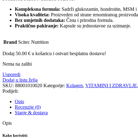
Kompleksna formula:
Sadrži glukozamin, hondroitin, MSM i 
Visoka kvaliteta:
Proizveden od strane renomiranog proizvođač
Bez umjetnih dodataka:
Čista i prirodna formula.
Praktično pakiranje:
Kapsule su jednostavne za uzimanje.
Brand
Scitec Nutrition
Dodaj
50.00
€
u košaricu i ostvari besplatnu dostavu!
Nema na zalihi
Usporedi
Dodaj u listu želja
SKU:
88001010020
Kategorije:
Kolagen
,
VITAMINI I ZDRAVLJE
Podijeli:
Opis
Recenzije (0)
Slanje & dostava
Opis
Kako koristiti: