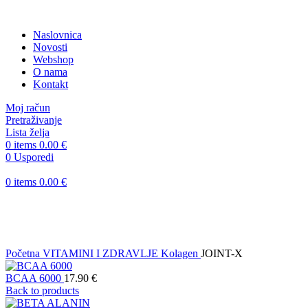
Naslovnica
Novosti
Webshop
O nama
Kontakt
Moj račun
Pretraživanje
Lista želja
0
items
0.00
€
0
Usporedi
0
items
0.00
€
Sold out
Klikni za uvećanje
Početna
VITAMINI I ZDRAVLJE
Kolagen
JOINT-X
BCAA 6000
17.90
€
Back to products