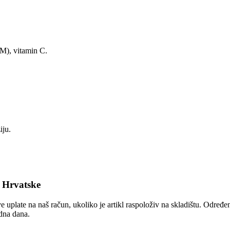
SM), vitamin C.
iju.
e Hrvatske
e uplate na naš račun, ukoliko je artikl raspoloživ na skladištu. Određ
adna dana.