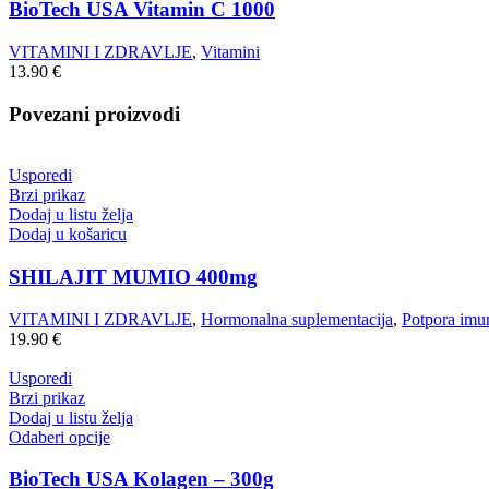
BioTech USA Vitamin C 1000
VITAMINI I ZDRAVLJE
,
Vitamini
13.90
€
Povezani proizvodi
Usporedi
Brzi prikaz
Dodaj u listu želja
Dodaj u košaricu
SHILAJIT MUMIO 400mg
VITAMINI I ZDRAVLJE
,
Hormonalna suplementacija
,
Potpora imun
19.90
€
Usporedi
Brzi prikaz
Dodaj u listu želja
Odaberi opcije
BioTech USA Kolagen – 300g