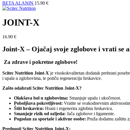
BETA ALANIN
15.90
€
JOINT-X
16.90
€
Joint-X – Ojačaj svoje zglobove i vrati se 
Za zdrave i pokretne zglobove!
Scitec Nutrition Joint-X
je visokokvalitetan dodatak prehrani poseb
i upala u zglobovima, te potiču regeneraciju hrskavice.
Zašto odabrati Scitec Nutrition Joint-X?
Olakšava bol u zglobovima:
Smanjuje upalu i ukočenost.
Poboljšava pokretljivost:
Vratite se svakodnevnim aktivnostim
Štiti hrskavicu:
Hrani i regenerira zglobnu hrskavicu.
Smanjuje rizik od ozljeda:
Jača zglobove i ligamente.
Pogodan za sportaše i aktivne osobe:
Pruža dodatnu zaštitu z
Prednosti Scitec Nutrition Joint-X: