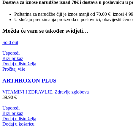
Dostava za iznose narudžbe iznad 70€ i dostava u poslovnicu u po
Poštarina za narudžbe čiji je iznos manji od 70,00 € iznosi 4,9
U slučaju preuzimanja proizvoda u poslovnici, obavijestit ćem
Možda će vam se također svidjeti…
Sold out
Usporedi
Brzi prikaz
Dodaj u listu želja
Pročitaj više
ARTHROXON PLUS
VITAMINI I ZDRAVLJE
,
Zdravlje zglobova
39.90
€
Usporedi
Brzi prikaz
Dodaj u listu želja
Dodaj u košaricu