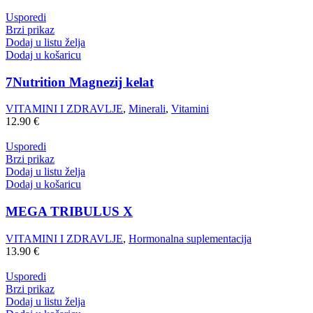
Usporedi
Brzi prikaz
Dodaj u listu želja
Dodaj u košaricu
7Nutrition Magnezij kelat
VITAMINI I ZDRAVLJE
,
Minerali
,
Vitamini
12.90
€
Usporedi
Brzi prikaz
Dodaj u listu želja
Dodaj u košaricu
MEGA TRIBULUS X
VITAMINI I ZDRAVLJE
,
Hormonalna suplementacija
13.90
€
Usporedi
Brzi prikaz
Dodaj u listu želja