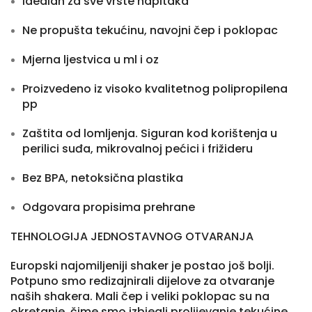
Idealan za sve vrste napitaka
Ne propušta tekućinu, navojni čep i poklopac
Mjerna ljestvica u ml i oz
Proizvedeno iz visoko kvalitetnog polipropilena
pp
Zaštita od lomljenja. Siguran kod korištenja u
perilici suđa, mikrovalnoj pećici i frižideru
Bez BPA, netoksična plastika
Odgovara propisima prehrane
TEHNOLOGIJA JEDNOSTAVNOG OTVARANJA
Europski najomiljeniji shaker je postao još bolji.
Potpuno smo redizajnirali dijelove za otvaranje
naših shakera. Mali čep i veliki poklopac su na
okretanje, čime smo izbjegli prolijevanje tekućine